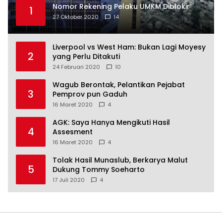
Nomor Rekening Pelaku UMKM Diblokir
1
27 Oktober 2020
14
Liverpool vs West Ham: Bukan Lagi Moyesy
2
yang Perlu Ditakuti
24 Februari 2020
10
Wagub Berontak, Pelantikan Pejabat
3
Pemprov pun Gaduh
16 Maret 2020
4
AGK: Saya Hanya Mengikuti Hasil
4
Assesment
16 Maret 2020
4
Tolak Hasil Munaslub, Berkarya Malut
5
Dukung Tommy Soeharto
17 Juli 2020
4