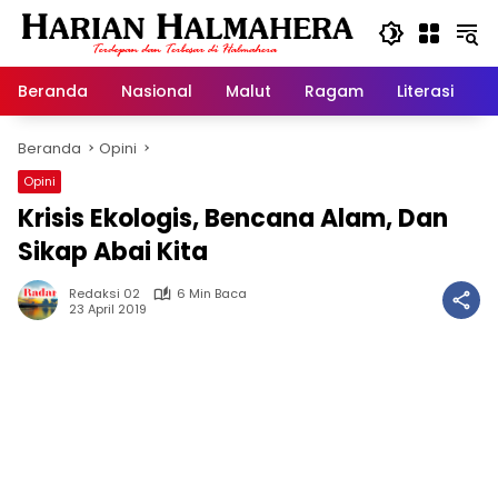
Langsung
ke
konten
Beranda
Nasional
Malut
Ragam
Literasi
H
Beranda
Opini
Opini
Krisis Ekologis, Bencana Alam, Dan
Sikap Abai Kita
Redaksi 02
6 Min Baca
23 April 2019