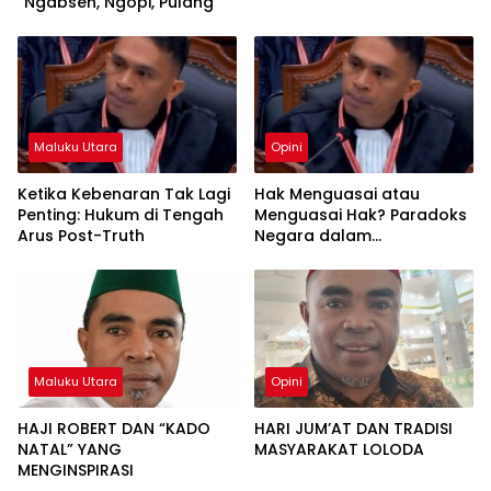
“Ngabsen, Ngopi, Pulang”
Maluku Utara
Opini
Ketika Kebenaran Tak Lagi
Hak Menguasai atau
Penting: Hukum di Tengah
Menguasai Hak? Paradoks
Arus Post-Truth
Negara dalam
Pengelolaan Sumber Daya
Alam
Maluku Utara
Opini
HAJI ROBERT DAN “KADO
HARI JUM’AT DAN TRADISI
NATAL” YANG
MASYARAKAT LOLODA
MENGINSPIRASI