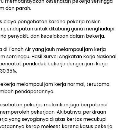
ustru membahayakan kesehatan pekerja sehingga
m dan parah.
s biaya pengobatan karena pekerja miskin
an pendapatan untuk ditabung guna menghadapi
ena penyakit, dan kecelakaan dalam bekerja.
di Tanah Air yang jauh melampaui jam kerja
jam seminggu. Hasil Survei Angkatan Kerja Nasional
 mencatat penduduk bekerja dengan jam kerja
 30,35%.
ekerja melampaui jam kerja normal, terutama
nambah pendapatannya.
 kesehatan pekerja, melainkan juga berpotensi
emperoleh pekerjaan. Akibatnya, perkiraan
a yang seyogianya di atas kertas mecukupi
nyataannya kerap meleset karena kasus pekerja