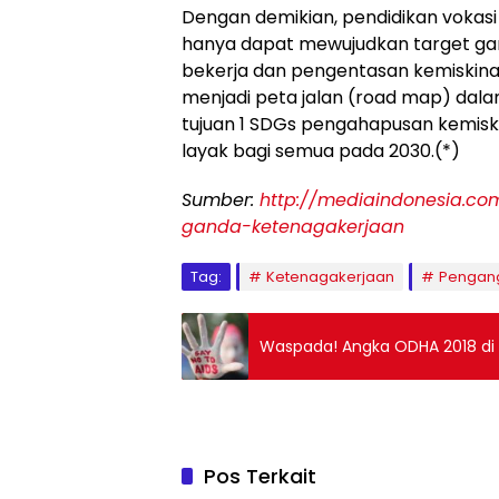
Dengan demikian, pendidikan vokasi
hanya dapat mewujudkan target gan
bekerja dan pengentasan kemiskinan 
menjadi peta jalan (road map) dal
tujuan 1 SDGs pengahapusan kemisk
layak bagi semua pada 2030.(*)
Sumber:
http://mediaindonesia.c
ganda-ketenagakerjaan
Tag:
Ketenagakerjaan
Pengan
Waspada! Angka ODHA 2018 di 
Pos Terkait