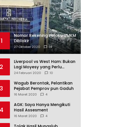
Nomor Rekening Pelaku UMKM
1
Diblokir
27 Oktober 2020
14
Liverpool vs West Ham: Bukan
2
Lagi Moyesy yang Perlu
Ditakuti
24 Februari 2020
10
Wagub Berontak, Pelantikan
3
Pejabat Pemprov pun Gaduh
16 Maret 2020
4
AGK: Saya Hanya Mengikuti
4
Hasil Assesment
16 Maret 2020
4
Tolak Hasil Munaslub,