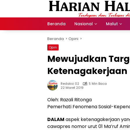
Langsung
ke
konten
Beranda
Nasional
Malut
Beranda
Opini
Opini
Mewujudkan Targ
Ketenagakerjaan
Redaksi 02
5 Min Baca
22 Maret 2019
Oleh: Razali Ritonga
Pemerhati Fenomena Sosial-Kepen
DALAM
aspek ketenagakerjaan yang 
cawapres nomor urut 01 Ma’ruf Ami