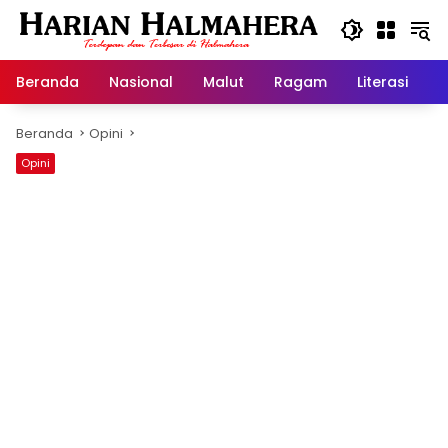
Langsung
ke
konten
Beranda
Nasional
Malut
Ragam
Literasi
H
Beranda
Opini
Opini