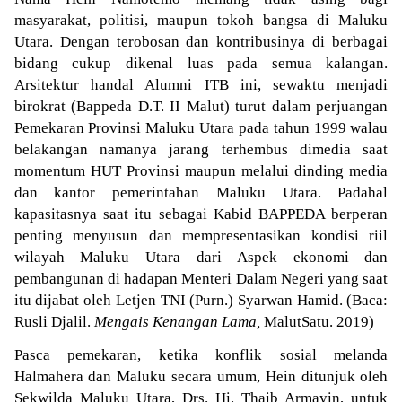
masyarakat, politisi, maupun tokoh bangsa di Maluku
Utara. Dengan terobosan dan kontribusinya di berbagai
bidang cukup dikenal luas pada semua kalangan.
Arsitektur handal Alumni ITB ini, sewaktu menjadi
birokrat (Bappeda D.T. II Malut) turut dalam perjuangan
Pemekaran Provinsi Maluku Utara pada tahun 1999 walau
belakangan namanya jarang terhembus dimedia saat
momentum HUT Provinsi maupun melalui dinding media
dan kantor pemerintahan Maluku Utara. Padahal
kapasitasnya saat itu sebagai Kabid BAPPEDA berperan
penting menyusun dan mempresentasikan kondisi riil
wilayah Maluku Utara dari Aspek ekonomi dan
pembangunan di hadapan Menteri Dalam Negeri yang saat
itu dijabat oleh Letjen TNI (Purn.) Syarwan Hamid. (Baca:
Rusli Djalil.
Mengais Kenangan Lama,
MalutSatu. 2019)
Pasca pemekaran, ketika konflik sosial melanda
Halmahera dan Maluku secara umum, Hein ditunjuk oleh
Sekwilda Maluku Utara, Drs. Hi. Thaib Armayin, untuk