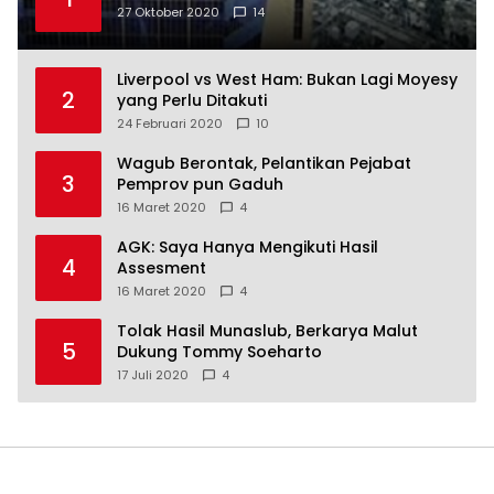
27 Oktober 2020
14
Liverpool vs West Ham: Bukan Lagi Moyesy
2
yang Perlu Ditakuti
24 Februari 2020
10
Wagub Berontak, Pelantikan Pejabat
3
Pemprov pun Gaduh
16 Maret 2020
4
AGK: Saya Hanya Mengikuti Hasil
4
Assesment
16 Maret 2020
4
Tolak Hasil Munaslub, Berkarya Malut
5
Dukung Tommy Soeharto
17 Juli 2020
4