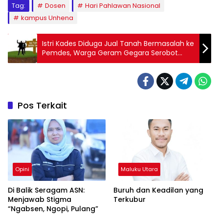
Tag:
Dosen
Hari Pahlawan Nasional
kampus Unhena
Istri Kades Diduga Jual Tanah Bermasalah ke
Pemdes, Warga Geram Gegara Serobot
Tanah Wakaf
Pos Terkait
Opini
Maluku Utara
Di Balik Seragam ASN:
Buruh dan Keadilan yang
Menjawab Stigma
Terkubur
“Ngabsen, Ngopi, Pulang”