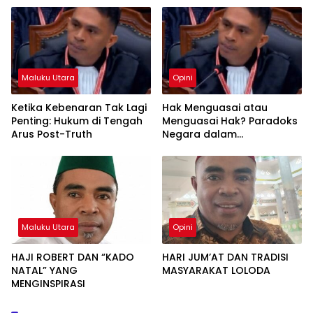
Maluku Utara
Opini
Ketika Kebenaran Tak Lagi
Hak Menguasai atau
Penting: Hukum di Tengah
Menguasai Hak? Paradoks
Arus Post-Truth
Negara dalam
Pengelolaan Sumber Daya
Alam
Maluku Utara
Opini
HAJI ROBERT DAN “KADO
HARI JUM’AT DAN TRADISI
NATAL” YANG
MASYARAKAT LOLODA
MENGINSPIRASI