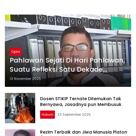
Opini
Pahlawan Sejati Di Hari Pahlawan,
Suatu Refleksi Satu Dekade
UNHENA
13 November 2025
Dosen STIKIP Ternate Ditemukan Tak
Bernyawa, Jasadnya pun Membusuk
Hukum
23 September 2025
Rezim Terbaik dan Jiwa Manusia Platon