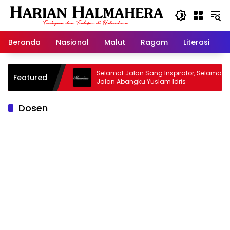
Langsung
ke
konten
Beranda
Nasional
Malut
Ragam
Literasi
H
sjid Warisan
Selamat Jalan Sang Inspirator, Selamat
Featured
Jalan Abangku Yuslam Idris
Dosen