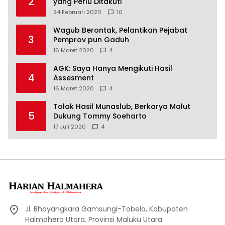
2
yang Perlu Ditakuti
24 Februari 2020
10
Wagub Berontak, Pelantikan Pejabat
3
Pemprov pun Gaduh
16 Maret 2020
4
AGK: Saya Hanya Mengikuti Hasil
4
Assesment
16 Maret 2020
4
Tolak Hasil Munaslub, Berkarya Malut
5
Dukung Tommy Soeharto
17 Juli 2020
4
Jl. Bhayangkara Gamsungi-Tobelo, Kabupaten
Halmahera Utara. Provinsi Maluku Utara.