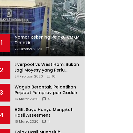
Nomor Rekening Pelaku UMKM
1
Diblokir
27 Oktober 2020
14
Liverpool vs West Ham: Bukan
2
Lagi Moyesy yang Perlu
Ditakuti
24 Februari 2020
10
Wagub Berontak, Pelantikan
3
Pejabat Pemprov pun Gaduh
16 Maret 2020
4
AGK: Saya Hanya Mengikuti
4
Hasil Assesment
16 Maret 2020
4
Tolak Hasil Munaslub,