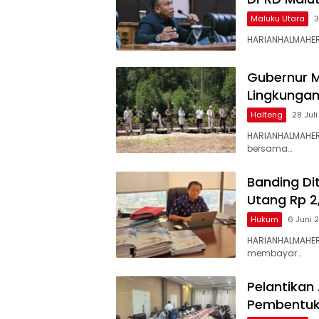
Maluku Utara
3
HARIANHALMAHERA
Gubernur M
Lingkungan
Halteng
28 Jul
HARIANHALMAHERA
bersama…
Banding Di
Utang Rp 2,
Hukum
6 Juni 
HARIANHALMAHERA
membayar…
Pelantikan 
Pembentuk