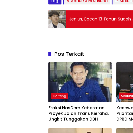
Tag:
Abdul Gani Kasuba
Status
Jenius, Bocah 13 Tahun Sudah J
Pos Terkait
Halteng
Maluku
Fraksi NasDem Keberatan
Kecewa
Proyek Jalan Trans Kieraha,
Priorit
Ungkit Tunggakan DBH
DPRD Ma
Perbata