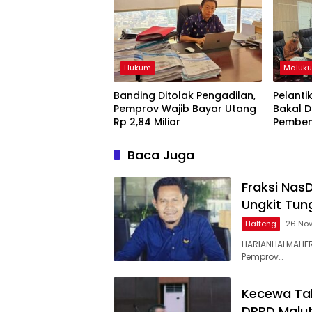
Hukum
Maluku
Banding Ditolak Pengadilan,
Pelanti
Pemprov Wajib Bayar Utang
Bakal D
Rp 2,84 Miliar
Pemben
Baca Juga
Fraksi Nas
Ungkit Tu
Halteng
26 No
HARIANHALMAHER
Pemprov…
Kecewa Tal
DPRD Malut