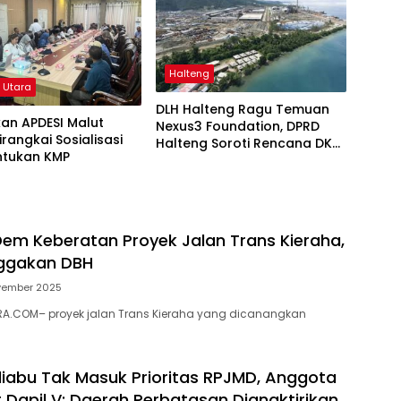
Halteng
 Utara
DLH Halteng Ragu Temuan
kan APDESI Malut
Nexus3 Foundation, DPRD
irangkai Sosialisasi
Halteng Soroti Rencana DKP
tukan KMP
Malut
Dem Keberatan Proyek Jalan Trans Kieraha,
nggakan DBH
vember 2025
A.COM– proyek jalan Trans Kieraha yang dicanangkan
iabu Tak Masuk Prioritas RPJMD, Anggota
 Dapil V: Daerah Perbatasan Dianaktirikan