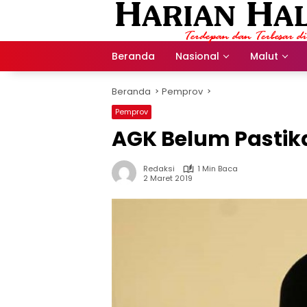
Langsung
ke
konten
Beranda
Nasional
Malut
Beranda
Pemprov
Pemprov
AGK Belum Pastik
Redaksi
1 Min Baca
2 Maret 2019