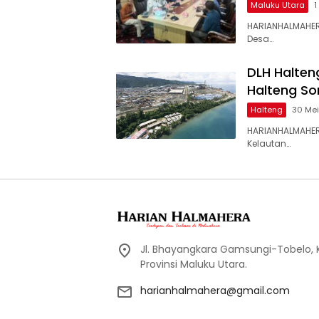
Maluku Utara
1
HARIANHALMAHER
Desa…
DLH Halten
Halteng So
Halteng
30 Me
HARIANHALMAHER
Kelautan…
Jl. Bhayangkara Gamsungi-Tobelo,
Provinsi Maluku Utara.
harianhalmahera@gmail.com