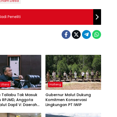
 Enam Desa
adi Peneliti
 Utara
Halteng
 Taliabu Tak Masuk
Gubernur Malut Dukung
as RPJMD, Anggota
Komitmen Konservasi
lut Dapil V: Daerah
Lingkungan PT IWIP
san Dianaktirikan