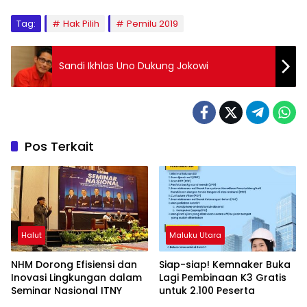
Tag:
Hak Pilih
Pemilu 2019
Sandi Ikhlas Uno Dukung Jokowi
Pos Terkait
Halut
Maluku Utara
NHM Dorong Efisiensi dan
Siap-siap! Kemnaker Buka
Inovasi Lingkungan dalam
Lagi Pembinaan K3 Gratis
Seminar Nasional ITNY
untuk 2.100 Peserta