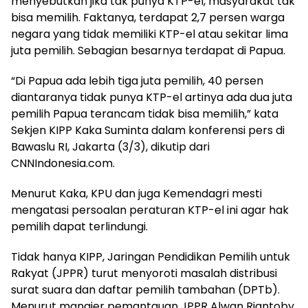
menyebutkan jika tak punya KTP-el, masyarakat tak
bisa memilih. Faktanya, terdapat 2,7 persen warga
negara yang tidak memiliki KTP-el atau sekitar lima
juta pemilih. Sebagian besarnya terdapat di Papua.
“Di Papua ada lebih tiga juta pemilih, 40 persen
diantaranya tidak punya KTP-el artinya ada dua juta
pemilih Papua terancam tidak bisa memilih,” kata
Sekjen KIPP Kaka Suminta dalam konferensi pers di
Bawaslu RI, Jakarta (3/3), dikutip dari
CNNIndonesia.com.
Menurut Kaka, KPU dan juga Kemendagri mesti
mengatasi persoalan peraturan KTP-el ini agar hak
pemilih dapat terlindungi.
Tidak hanya KIPP, Jaringan Pendidikan Pemilih untuk
Rakyat (JPPR) turut menyoroti masalah distribusi
surat suara dan daftar pemilih tambahan (DPTb).
Menurut manajer pemantauan JPPR Alwan Riantoby,