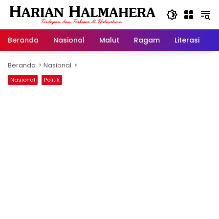
Langsung
ke
konten
Beranda
Nasional
Malut
Ragam
Literasi
H
Beranda
Nasional
Nasional
Politik