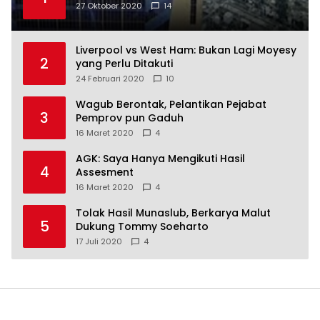
27 Oktober 2020
14
Liverpool vs West Ham: Bukan Lagi Moyesy
2
yang Perlu Ditakuti
24 Februari 2020
10
Wagub Berontak, Pelantikan Pejabat
3
Pemprov pun Gaduh
16 Maret 2020
4
AGK: Saya Hanya Mengikuti Hasil
4
Assesment
16 Maret 2020
4
Tolak Hasil Munaslub, Berkarya Malut
5
Dukung Tommy Soeharto
17 Juli 2020
4