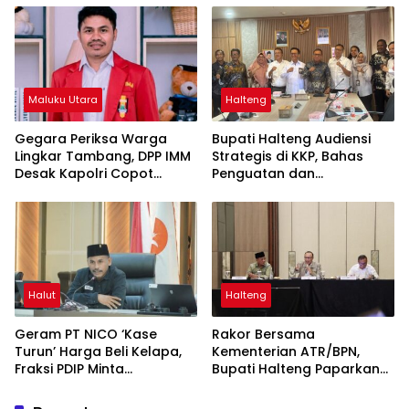
Maluku Utara
Halteng
Gegara Periksa Warga
Bupati Halteng Audiensi
Lingkar Tambang, DPP IMM
Strategis di KKP, Bahas
Desak Kapolri Copot
Penguatan dan
Kapolda Malut
Sinkronisasi Ruang Laut
untuk Menopang
Pertumbuhan Industri
Teluk Weda
Halut
Halteng
Geram PT NICO ‘Kase
Rakor Bersama
Turun’ Harga Beli Kelapa,
Kementerian ATR/BPN,
Fraksi PDIP Minta
Bupati Halteng Paparkan
Manajemen Gubris
Penataan RDTR Weda
Sambutan Mentan
Tengah