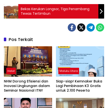
Bekas Kerukan Longsor, Tiga Penambang
Tewas Tertimbun
Pos Terkait
Halut
Maluku Utara
NHM Dorong Efisiensi dan
Siap-siap! Kemnaker Buka
Inovasi Lingkungan dalam
Lagi Pembinaan K3 Gratis
Seminar Nasional ITNY
untuk 2.100 Peserta