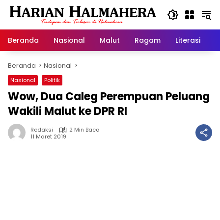
Langsung
ke
konten
Beranda
Nasional
Malut
Ragam
Literasi
H
Beranda
Nasional
Nasional
Politik
Wow, Dua Caleg Perempuan Peluang
Wakili Malut ke DPR RI
Redaksi
2 Min Baca
11 Maret 2019