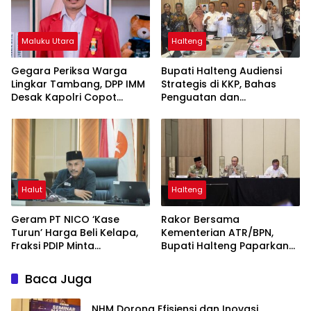
Maluku Utara
Halteng
Gegara Periksa Warga
Bupati Halteng Audiensi
Lingkar Tambang, DPP IMM
Strategis di KKP, Bahas
Desak Kapolri Copot
Penguatan dan
Kapolda Malut
Sinkronisasi Ruang Laut
untuk Menopang
Pertumbuhan Industri
Teluk Weda
Halut
Halteng
Geram PT NICO ‘Kase
Rakor Bersama
Turun’ Harga Beli Kelapa,
Kementerian ATR/BPN,
Fraksi PDIP Minta
Bupati Halteng Paparkan
Manajemen Gubris
Penataan RDTR Weda
Sambutan Mentan
Tengah
Baca Juga
NHM Dorong Efisiensi dan Inovasi