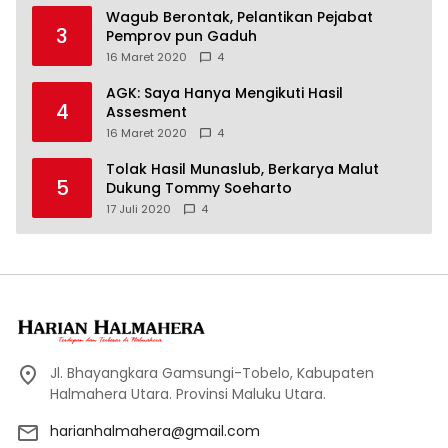
Wagub Berontak, Pelantikan Pejabat
3
Pemprov pun Gaduh
16 Maret 2020
4
AGK: Saya Hanya Mengikuti Hasil
4
Assesment
16 Maret 2020
4
Tolak Hasil Munaslub, Berkarya Malut
5
Dukung Tommy Soeharto
17 Juli 2020
4
Jl. Bhayangkara Gamsungi-Tobelo, Kabupaten
Halmahera Utara. Provinsi Maluku Utara.
harianhalmahera@gmail.com