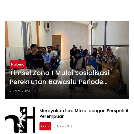
Halteng
Timsel Zona I Mulai Sosialisasi
Perekrutan Bawaslu Periode
2023-2028
25 Mei 2023
Merayakan Isra Mikraj dengan Perspektif
Perempuan
Opini
5 April 2019