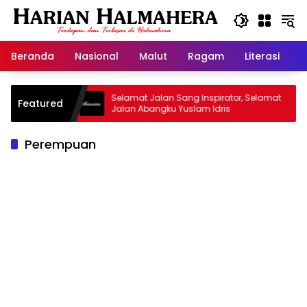
Langsung
ke
konten
Beranda
Nasional
Malut
Ragam
Literasi
H
Warisan
Selamat Jalan Sang Inspirator, Selamat
Ki
Featured
Jalan Abangku Yuslam Idris
Me
Perempuan