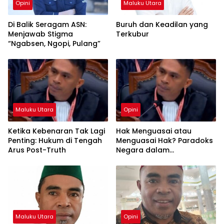
Opini
Maluku Utara
Di Balik Seragam ASN:
Buruh dan Keadilan yang
Menjawab Stigma
Terkubur
“Ngabsen, Ngopi, Pulang”
Maluku Utara
Opini
Ketika Kebenaran Tak Lagi
Hak Menguasai atau
Penting: Hukum di Tengah
Menguasai Hak? Paradoks
Arus Post-Truth
Negara dalam
Pengelolaan Sumber Daya
Alam
Maluku Utara
Opini