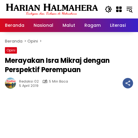
Langsung
ke
konten
Beranda
Nasional
Malut
Ragam
Literasi
H
Beranda
Opini
Opini
Merayakan Isra Mikraj dengan
Perspektif Perempuan
Redaksi 02
5 Min Baca
5 April 2019