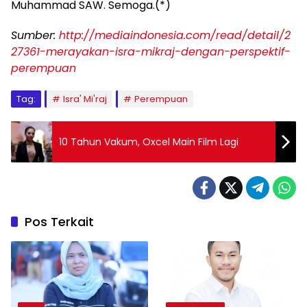
Muhammad SAW. Semoga.(*)
Sumber:
http://mediaindonesia.com/read/detail/2
27361-merayakan-isra-mikraj-dengan-perspektif-
perempuan
Tag:
Isra' Mi'raj
Perempuan
10 Tahun Vakum, Oxcel Main Film Lagi
Pos Terkait