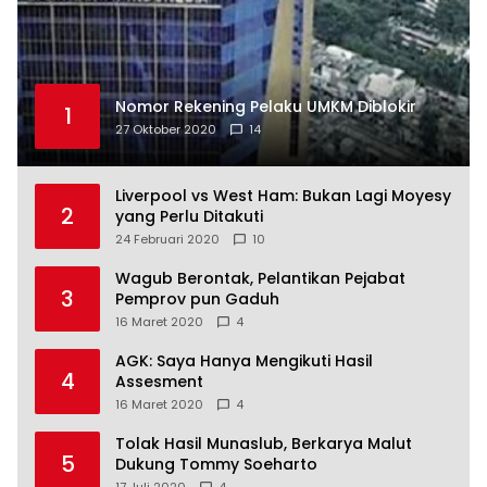
Nomor Rekening Pelaku UMKM Diblokir
1
27 Oktober 2020
14
Liverpool vs West Ham: Bukan Lagi Moyesy
2
yang Perlu Ditakuti
24 Februari 2020
10
Wagub Berontak, Pelantikan Pejabat
3
Pemprov pun Gaduh
16 Maret 2020
4
AGK: Saya Hanya Mengikuti Hasil
4
Assesment
16 Maret 2020
4
Tolak Hasil Munaslub, Berkarya Malut
5
Dukung Tommy Soeharto