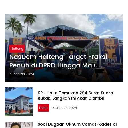
Halteng
NasDem Halteng Target Fraksi
Penuh di DPRD Hingga Maju
Cabup 2024
7 Februari 2024
KPU Halut Temukan 294 Surat Suara
Rusak, Langkah Ini Akan Diambil
Halut
15 Januari 2024
Soal Dugaan Oknum Camat-Kades di