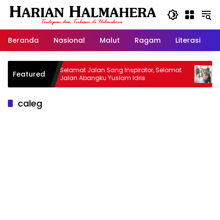
Langsung
ke
konten
Beranda
Nasional
Malut
Ragam
Literasi
H
Selamat Jalan Sang Inspirator, Selamat
Kiprah Ko
Featured
Jalan Abangku Yuslam Idris
Menangani
caleg