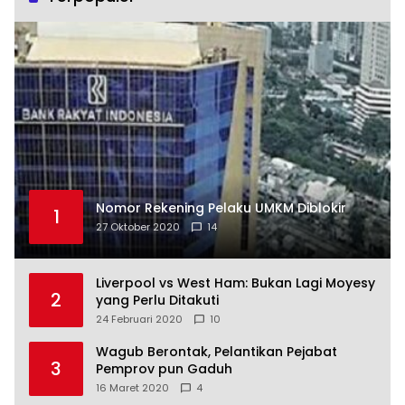
Nomor Rekening Pelaku UMKM Diblokir
1
27 Oktober 2020
14
Liverpool vs West Ham: Bukan Lagi Moyesy
2
yang Perlu Ditakuti
24 Februari 2020
10
Wagub Berontak, Pelantikan Pejabat
3
Pemprov pun Gaduh
16 Maret 2020
4