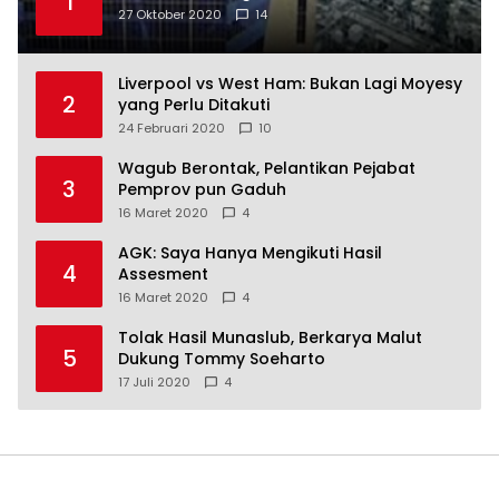
1
27 Oktober 2020
14
Liverpool vs West Ham: Bukan Lagi Moyesy
2
yang Perlu Ditakuti
24 Februari 2020
10
Wagub Berontak, Pelantikan Pejabat
3
Pemprov pun Gaduh
16 Maret 2020
4
AGK: Saya Hanya Mengikuti Hasil
4
Assesment
16 Maret 2020
4
Tolak Hasil Munaslub, Berkarya Malut
5
Dukung Tommy Soeharto
17 Juli 2020
4