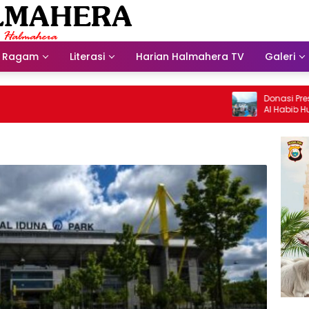
Ragam
Literasi
Harian Halmahera TV
Galeri
Donasi Presdir N
Al Habib Husein A