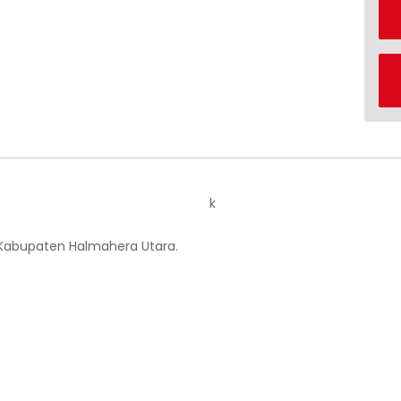
k
 Kabupaten Halmahera Utara.