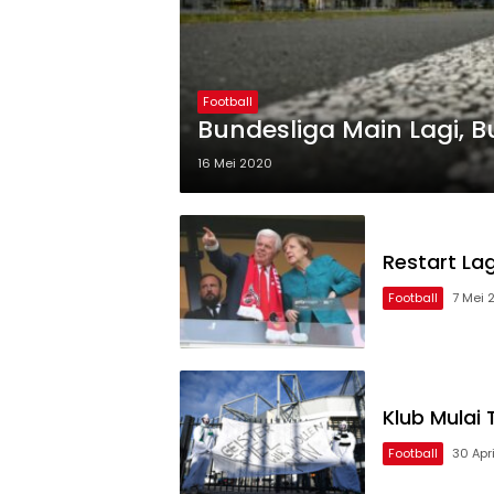
Football
Bundesliga Main Lagi, 
16 Mei 2020
Restart La
Football
7 Mei 
Klub Mulai
Football
30 Apr