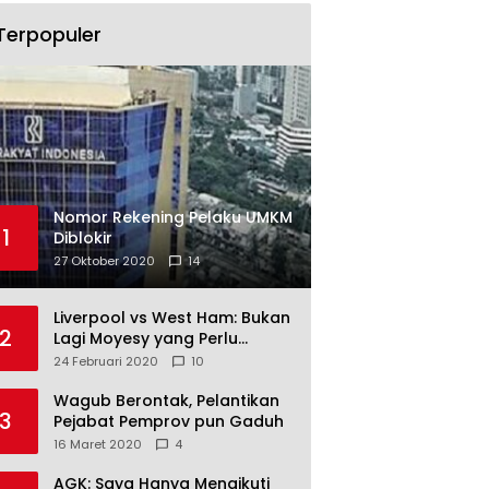
Terpopuler
Nomor Rekening Pelaku UMKM
1
Diblokir
27 Oktober 2020
14
Liverpool vs West Ham: Bukan
2
Lagi Moyesy yang Perlu
Ditakuti
24 Februari 2020
10
Wagub Berontak, Pelantikan
3
Pejabat Pemprov pun Gaduh
16 Maret 2020
4
AGK: Saya Hanya Mengikuti