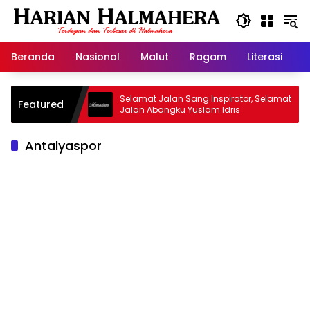
Langsung
ke
konten
Beranda
Nasional
Malut
Ragam
Literasi
H
id Warisan
Selamat Jalan Sang Inspirator, Selamat
Featured
Jalan Abangku Yuslam Idris
Antalyaspor