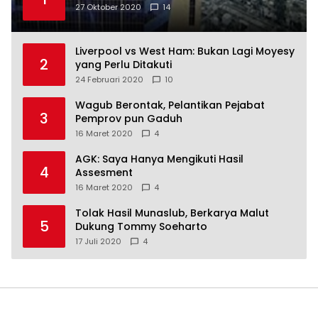
27 Oktober 2020
14
Liverpool vs West Ham: Bukan Lagi Moyesy
2
yang Perlu Ditakuti
24 Februari 2020
10
Wagub Berontak, Pelantikan Pejabat
3
Pemprov pun Gaduh
16 Maret 2020
4
AGK: Saya Hanya Mengikuti Hasil
4
Assesment
16 Maret 2020
4
Tolak Hasil Munaslub, Berkarya Malut
5
Dukung Tommy Soeharto
17 Juli 2020
4