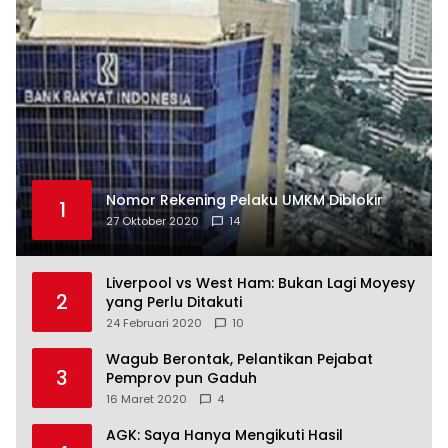
Nomor Rekening Pelaku UMKM Diblokir
1
27 Oktober 2020
14
Liverpool vs West Ham: Bukan Lagi Moyesy
2
yang Perlu Ditakuti
24 Februari 2020
10
Wagub Berontak, Pelantikan Pejabat
3
Pemprov pun Gaduh
16 Maret 2020
4
AGK: Saya Hanya Mengikuti Hasil