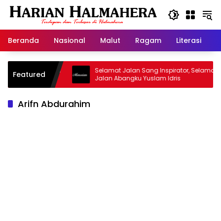
Langsung
ke
konten
Beranda
Nasional
Malut
Ragam
Literasi
H
asjid Warisan
Selamat Jalan Sang Inspirator, Selamat
Featured
Jalan Abangku Yuslam Idris
Arifn Abdurahim