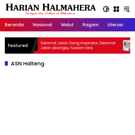
Langsung
ke
konten
Beranda
Nasional
Malut
Ragam
Literasi
H
an
Selamat Jalan Sang Inspirator, Selamat
Kiprah 
Featured
Jalan Abangku Yuslam Idris
Menanga
ASN Halteng