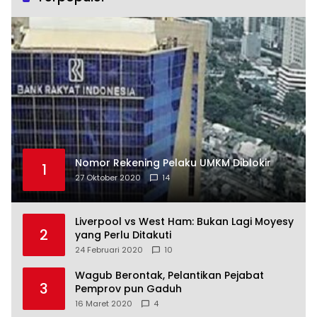
Nomor Rekening Pelaku UMKM Diblokir
1
27 Oktober 2020
14
Liverpool vs West Ham: Bukan Lagi Moyesy
2
yang Perlu Ditakuti
24 Februari 2020
10
Wagub Berontak, Pelantikan Pejabat
3
Pemprov pun Gaduh
16 Maret 2020
4