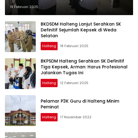
Kepsek di Lingkar Tambang
19 Februari 2025
BKDSDM Halteng Lanjut Serahkan SK
Definitif Sejumlah Kepsek di Weda
Selatan
Halteng
18 Februari 2025
BKPSDM Halteng Serahkan SK Definitif
Tiga Kepsek, Arman: Harus Profesional
Jalankan Tugas Ini
Halteng
12 Februari 2025
Pelamar P3K Guru di Halteng Minim
Peminat
Halteng
17 November 2022