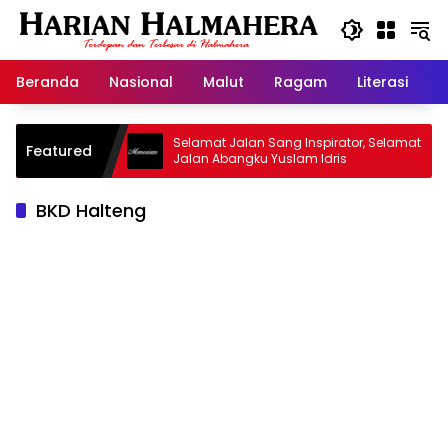
Langsung
ke
konten
Beranda
Nasional
Malut
Ragam
Literasi
H
d Warisan
Selamat Jalan Sang Inspirator, Selamat
Featured
Jalan Abangku Yuslam Idris
BKD Halteng