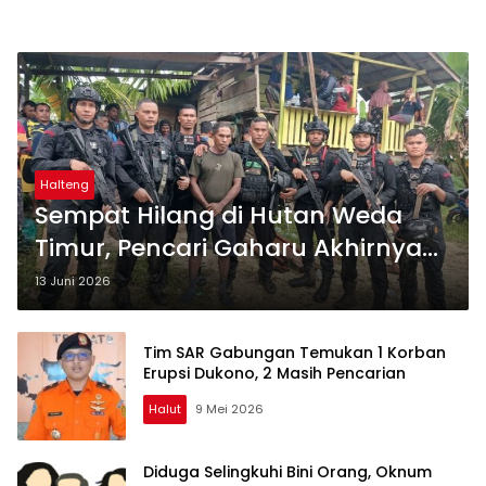
Halteng
Sempat Hilang di Hutan Weda
Timur, Pencari Gaharu Akhirnya
Ditemukan Selamat
13 Juni 2026
Tim SAR Gabungan Temukan 1 Korban
Erupsi Dukono, 2 Masih Pencarian
Halut
9 Mei 2026
Diduga Selingkuhi Bini Orang, Oknum