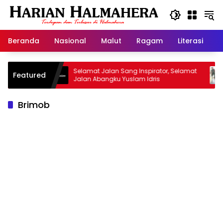
Langsung
ke
konten
Beranda
Nasional
Malut
Ragam
Literasi
H
isan
Selamat Jalan Sang Inspirator, Selamat
Kipra
Featured
Jalan Abangku Yuslam Idris
Menan
Brimob