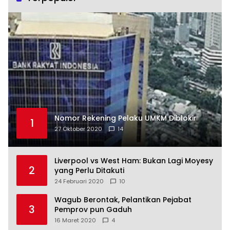
Nomor Rekening Pelaku UMKM Diblokir
1
27 Oktober 2020
14
Liverpool vs West Ham: Bukan Lagi Moyesy
2
yang Perlu Ditakuti
24 Februari 2020
10
Wagub Berontak, Pelantikan Pejabat
3
Pemprov pun Gaduh
16 Maret 2020
4