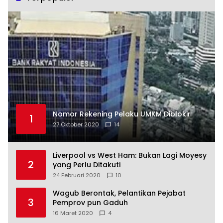
Nomor Rekening Pelaku UMKM Diblokir
1
27 Oktober 2020
14
Liverpool vs West Ham: Bukan Lagi Moyesy
2
yang Perlu Ditakuti
24 Februari 2020
10
Wagub Berontak, Pelantikan Pejabat
3
Pemprov pun Gaduh
16 Maret 2020
4