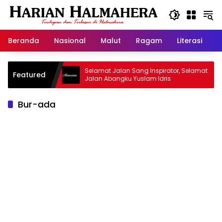
Langsung
ke
konten
Beranda
Nasional
Malut
Ragam
Literasi
H
id Warisan
Selamat Jalan Sang Inspirator, Selamat
Featured
Jalan Abangku Yuslam Idris
Bur-ada