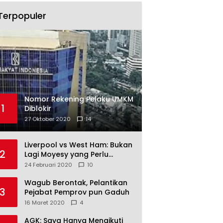
Terpopuler
Nomor Rekening Pelaku UMKM
1
Diblokir
27 Oktober 2020
14
Liverpool vs West Ham: Bukan
2
Lagi Moyesy yang Perlu
Ditakuti
24 Februari 2020
10
Wagub Berontak, Pelantikan
3
Pejabat Pemprov pun Gaduh
16 Maret 2020
4
AGK: Saya Hanya Mengikuti