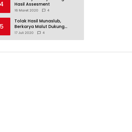
4
Hasil Assesment
16 Maret 2020
4
Tolak Hasil Munaslub,
5
Berkarya Malut Dukung
Tommy Soeharto
17 Juli 2020
4