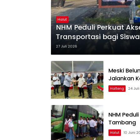
Halut
NHM Peduli Perkuat Aks
Transportasi bagi Sisw
27 Juli 2026
Meski Belu
Jalankan K
Halteng
24 Jul
NHM Peduli 
Tambang
Halut
10 Juni 2