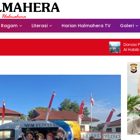
Ragam
Literasi
Harian Halmahera TV
Galeri
Donasi Presdir
Al Habib Husein