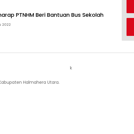
harap PTNHM Beri Bantuan Bus Sekolah
s 2022
k
 Kabupaten Halmahera Utara.