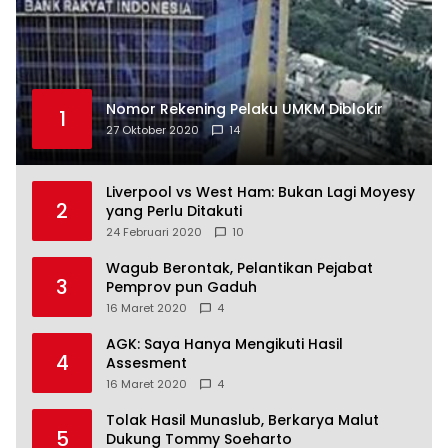
Nomor Rekening Pelaku UMKM Diblokir
1
27 Oktober 2020
14
Liverpool vs West Ham: Bukan Lagi Moyesy
2
yang Perlu Ditakuti
24 Februari 2020
10
Wagub Berontak, Pelantikan Pejabat
3
Pemprov pun Gaduh
16 Maret 2020
4
AGK: Saya Hanya Mengikuti Hasil
4
Assesment
16 Maret 2020
4
Tolak Hasil Munaslub, Berkarya Malut
5
Dukung Tommy Soeharto