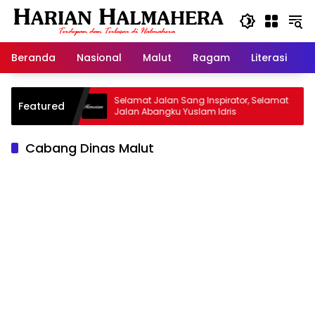
Langsung
ke
konten
Beranda
Nasional
Malut
Ragam
Literasi
H
 Warisan
Selamat Jalan Sang Inspirator, Selamat
K
Featured
Jalan Abangku Yuslam Idris
M
Cabang Dinas Malut