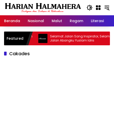
Langsung
ke
konten
Beranda
Nasional
Malut
Ragam
Literasi
H
Masjid Warisan
Selamat Jalan Sang Inspirator, Selamat
Featured
Jalan Abangku Yuslam Idris
Cakades