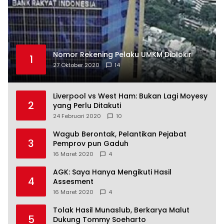
Nomor Rekening Pelaku UMKM Diblokir
1
27 Oktober 2020
14
Liverpool vs West Ham: Bukan Lagi Moyesy
2
yang Perlu Ditakuti
24 Februari 2020
10
Wagub Berontak, Pelantikan Pejabat
3
Pemprov pun Gaduh
16 Maret 2020
4
AGK: Saya Hanya Mengikuti Hasil
4
Assesment
16 Maret 2020
4
Tolak Hasil Munaslub, Berkarya Malut
5
Dukung Tommy Soeharto