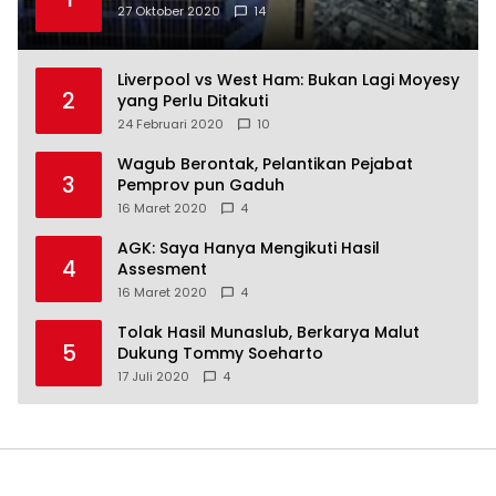
27 Oktober 2020
14
Liverpool vs West Ham: Bukan Lagi Moyesy
2
yang Perlu Ditakuti
24 Februari 2020
10
Wagub Berontak, Pelantikan Pejabat
3
Pemprov pun Gaduh
16 Maret 2020
4
AGK: Saya Hanya Mengikuti Hasil
4
Assesment
16 Maret 2020
4
Tolak Hasil Munaslub, Berkarya Malut
5
Dukung Tommy Soeharto
17 Juli 2020
4