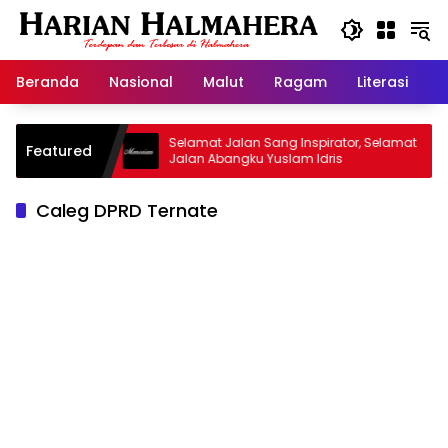
Langsung
ke
konten
Beranda
Nasional
Malut
Ragam
Literasi
H
d Warisan
Selamat Jalan Sang Inspirator, Selamat
Featured
Jalan Abangku Yuslam Idris
Caleg DPRD Ternate