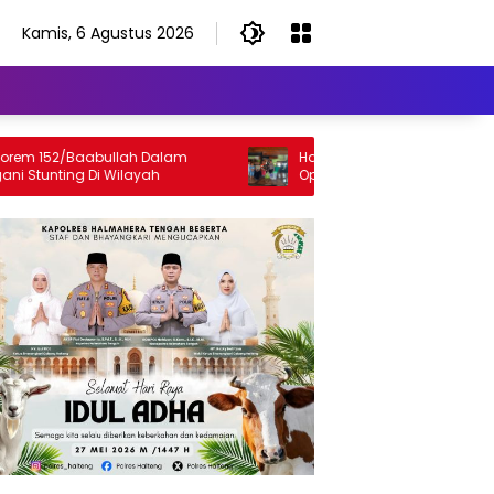
Kamis, 6 Agustus 2026
152/Baabullah Dalam
Haji Robert Satukan Kembali Kelua
nting Di Wilayah
Opa Djado Pomumu Setelah 30 Ta
Terpisah dari Keluarga