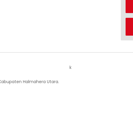
k
 Kabupaten Halmahera Utara.