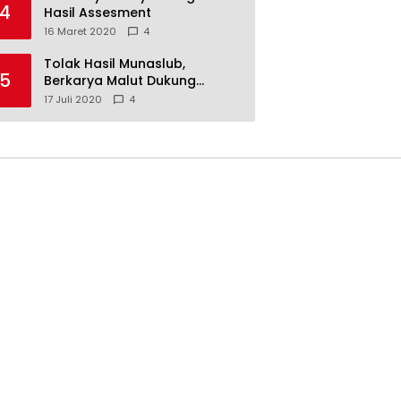
4
Hasil Assesment
16 Maret 2020
4
Tolak Hasil Munaslub,
5
Berkarya Malut Dukung
Tommy Soeharto
17 Juli 2020
4