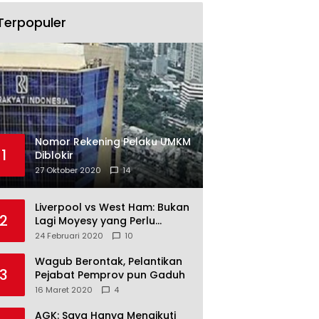
Terpopuler
Nomor Rekening Pelaku UMKM
1
Diblokir
27 Oktober 2020
14
Liverpool vs West Ham: Bukan
2
Lagi Moyesy yang Perlu
Ditakuti
24 Februari 2020
10
Wagub Berontak, Pelantikan
3
Pejabat Pemprov pun Gaduh
16 Maret 2020
4
AGK: Saya Hanya Mengikuti