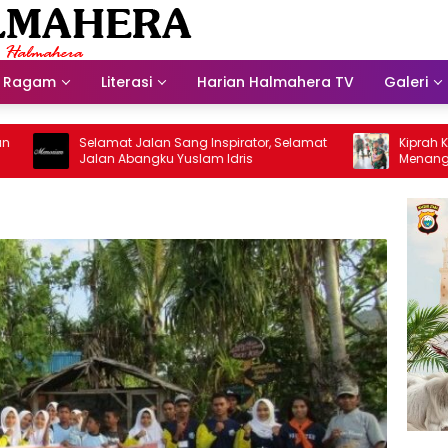
Ragam
Literasi
Harian Halmahera TV
Galeri
Selamat Jalan Sang Inspirator, Selamat
Kiprah Korem 
Jalan Abangku Yuslam Idris
Menangani Stu