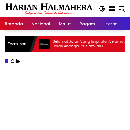
Langsung
ke
konten
Beranda
Nasional
Malut
Ragam
Literasi
H
id Warisan
Selamat Jalan Sang Inspirator, Selamat
Featured
Jalan Abangku Yuslam Idris
Cile