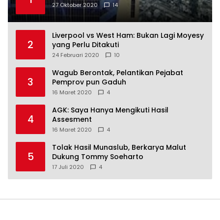
27 Oktober 2020
14
Liverpool vs West Ham: Bukan Lagi Moyesy
2
yang Perlu Ditakuti
24 Februari 2020
10
Wagub Berontak, Pelantikan Pejabat
3
Pemprov pun Gaduh
16 Maret 2020
4
AGK: Saya Hanya Mengikuti Hasil
4
Assesment
16 Maret 2020
4
Tolak Hasil Munaslub, Berkarya Malut
5
Dukung Tommy Soeharto
17 Juli 2020
4