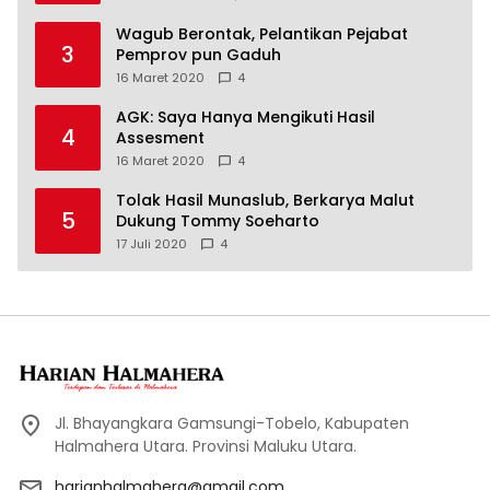
Wagub Berontak, Pelantikan Pejabat
3
Pemprov pun Gaduh
16 Maret 2020
4
AGK: Saya Hanya Mengikuti Hasil
4
Assesment
16 Maret 2020
4
Tolak Hasil Munaslub, Berkarya Malut
5
Dukung Tommy Soeharto
17 Juli 2020
4
Jl. Bhayangkara Gamsungi-Tobelo, Kabupaten
Halmahera Utara. Provinsi Maluku Utara.
harianhalmahera@gmail.com