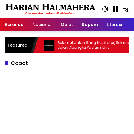
Langsung
ke
konten
Beranda
Nasional
Malut
Ragam
Literasi
H
asjid Warisan
Selamat Jalan Sang Inspirator, Selamat
Featured
Jalan Abangku Yuslam Idris
Copot