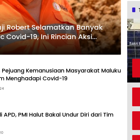
i Robert Selamatkan Banyak
Covid-19, Ini Rincian Aksi
M
t, Pejuang Kemanusiaan Masyarakat Maluku
am Menghadapi Covid-19
024
i APD, PMI Halut Bakal Undur Diri dari Tim
020