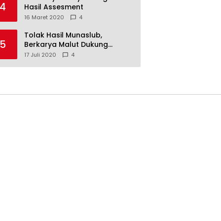
4
Hasil Assesment
16 Maret 2020
4
Tolak Hasil Munaslub,
5
Berkarya Malut Dukung
Tommy Soeharto
17 Juli 2020
4