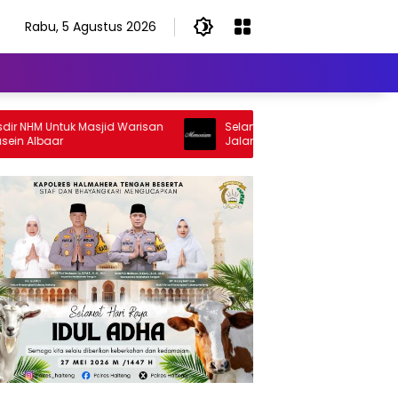
Rabu, 5 Agustus 2026
M Untuk Masjid Warisan
Selamat Jalan Sang Inspirator, Selama
baar
Jalan Abangku Yuslam Idris