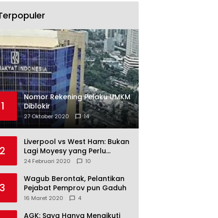
Terpopuler
Nomor Rekening Pelaku UMKM
1
Diblokir
27 Oktober 2020
14
Liverpool vs West Ham: Bukan
2
Lagi Moyesy yang Perlu
Ditakuti
24 Februari 2020
10
Wagub Berontak, Pelantikan
3
Pejabat Pemprov pun Gaduh
16 Maret 2020
4
AGK: Saya Hanya Mengikuti