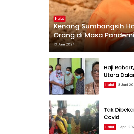
Halut
Kenang Sumbangsih Haj
Orang di Masa Pandemic 
Heroiknya Bersama NH
10 Juni 2024
Haji Rober
Utara Dal
Halut
8 Juni 2
Tak Dibekal
Covid
Halut
1 April 2