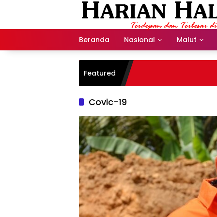
Langsung
ke
konten
Beranda
Nasional
Malut
Featured
Covic-19