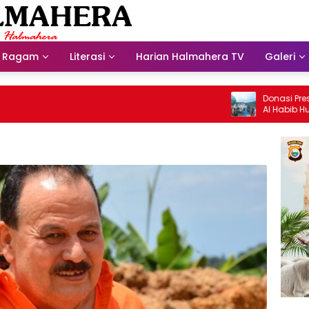
Ragam
Literasi
Harian Halmahera TV
Galeri
Donasi Presdir NH
Al Habib Husein Al