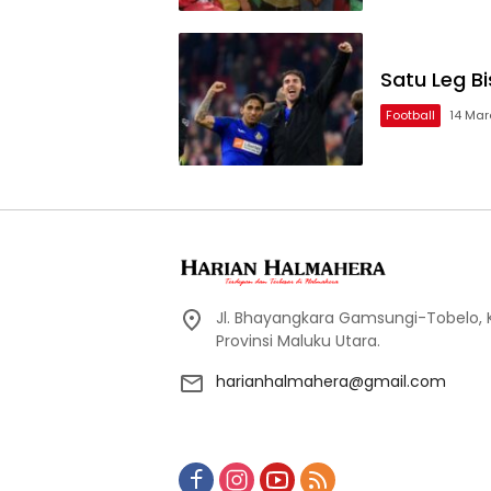
Satu Leg Bi
Football
14 Mar
Jl. Bhayangkara Gamsungi-Tobelo,
Provinsi Maluku Utara.
harianhalmahera@gmail.com