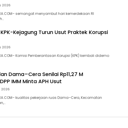
s 2026
RA.COM– semangat menyambut hari kemerdekaan RI
h…
 KPK-Kejagung Turun Usut Praktek Korupsi
s 2026
A.COM– Komisi Pemberantasan Korupsi (KPK) kembali didemo
alan Dama–Cera Senilai Rp11,27 M
 DPP IMM Minta APH Usut
s 2026
A.COM– kualitas pekerjaan ruas Dama–Cera, Kecamatan
n,…