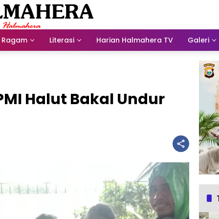
Ragam
Literasi
Harian Halmahera TV
Galeri
 PMI Halut Bakal Undur