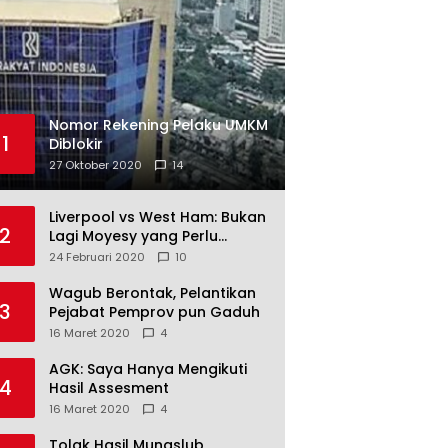
Nomor Rekening Pelaku UMKM
1
Diblokir
27 Oktober 2020
14
Liverpool vs West Ham: Bukan
2
Lagi Moyesy yang Perlu
Ditakuti
24 Februari 2020
10
Wagub Berontak, Pelantikan
3
Pejabat Pemprov pun Gaduh
16 Maret 2020
4
AGK: Saya Hanya Mengikuti
4
Hasil Assesment
16 Maret 2020
4
Tolak Hasil Munaslub,