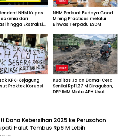
Halut
ntendent NHM Kupas
NHM Perkuat Budaya Good
eokimia dari
Mining Practices melalui
asi hingga Ekstraksi
Binwas Terpadu ESDM
Webinar MGEI-SC
Halut
esak KPK-Kejagung
Kualitas Jalan Dama–Cera
sut Praktek Korupsi
Senilai Rp11,27 M Diragukan,
t
DPP IMM Minta APH Usut
!! Dana Kebersihan 2025 ke Perusahan
pati Halut Tembus Rp6 M Lebih