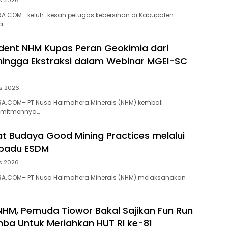
s 2026
A.COM– keluh-kesah petugas kebersihan di Kabupaten
a…
dent NHM Kupas Peran Geokimia dari
 hingga Ekstraksi dalam Webinar MGEI-SC
s 2026
A.COM– PT Nusa Halmahera Minerals (NHM) kembali
omitmennya…
t Budaya Good Mining Practices melalui
rpadu ESDM
s 2026
A.COM– PT Nusa Halmahera Minerals (NHM) melaksanakan
NHM, Pemuda Tiowor Bakal Sajikan Fun Run
ba Untuk Meriahkan HUT RI ke-81