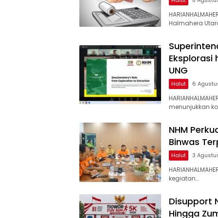
Halut
8 Agustu
HARIANHALMAHER
Halmahera Utar
Superinten
Eksplorasi
UNG
Halut
6 Agustu
HARIANHALMAHER
menunjukkan k
NHM Perkua
Binwas Te
Halut
3 Agustu
HARIANHALMAHER
kegiatan…
Disupport 
Hingga Zum