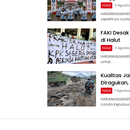
Halut
3 Agustu
HARIANHALMAHE
sepertinya suda
FAKI Desak
di Halut
Halut
3 Agustu
HARIANHALMAHER
untuk…
Kualitas J
Diragukan,
Halut
1 Agustu
HARIANHALMAHER
Loloda Kepulaua