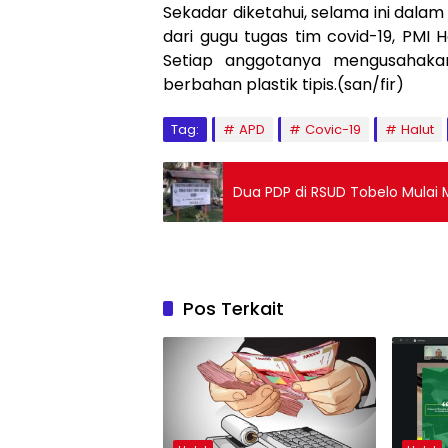
Sekadar diketahui, selama ini dala
dari gugu tugas tim covid-19, PMI
Setiap anggotanya mengusahakan
berbahan plastik tipis.(san/fir)
Tag:
APD
Covic-19
Halut
Dua PDP di RSUD Tobelo Mulai
Pos Terkait