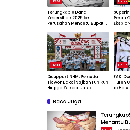
Halut
Halut
Terungkap!!! Dana
Superi
Kebersihan 2025 ke
Peran G
Perusahan Menantu Bupati
Eksplor
Halut Tembus Rp6 M Lebih
dalam 
UNG
Halut
Halut
Disupport NHM, Pemuda
FAKI D
Tiowor Bakal Sajikan Fun Run
Turun U
Hingga Zumba Untuk
di Halu
Meriahkan HUT RI ke-81
Baca Juga
Terungkap!
Menantu Bu