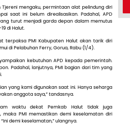
Tjereni mengaku, permintaan alat pelindung diri
i saat ini belum direalisasikan. Padahal, APD
yang turut menjadi garda depan dalam memutus
9 di Halut.
ngat terpaksa PMI Kabupaten Halut akan tarik diri
emui di Pelabuhan Ferry, Gorua, Rabu (1/4).
nyampaikan kebutuhan APD kepada pemerintah.
on. Padahal, lanjutnya, PMI bagian dari tim yang
.
aian yang kami digunakan saat ini. Hanya seharga
yakan anggota saya,” tandasnya.
lam waktu dekat Pemkab Halut tidak juga
n, maka PMI memastikan demi keselamatan diri
 “Ini demi keselamatan,” ulangnya.