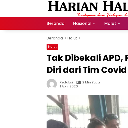
Langsung
ke
konten
Beranda
Nasional
Malut
Beranda
Halut
Halut
Tak Dibekali APD,
Diri dari Tim Covid
Redaksi
2 Min Baca
1 April 2020