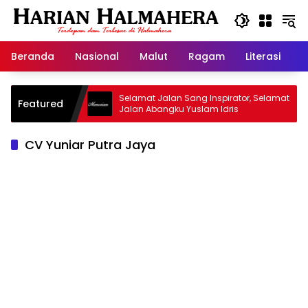
Langsung
ke
konten
Beranda
Nasional
Malut
Ragam
Literasi
H
id Warisan
Selamat Jalan Sang Inspirator, Selamat
Featured
Jalan Abangku Yuslam Idris
CV Yuniar Putra Jaya