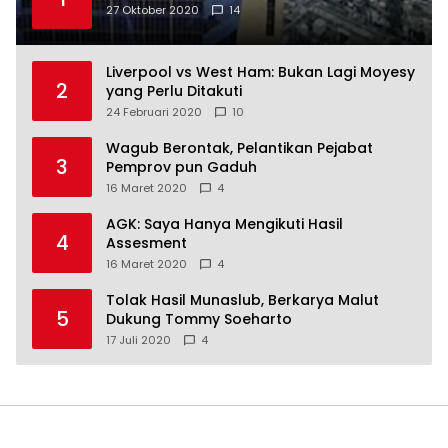
27 Oktober 2020
14
Liverpool vs West Ham: Bukan Lagi Moyesy
2
yang Perlu Ditakuti
24 Februari 2020
10
Wagub Berontak, Pelantikan Pejabat
3
Pemprov pun Gaduh
16 Maret 2020
4
AGK: Saya Hanya Mengikuti Hasil
4
Assesment
16 Maret 2020
4
Tolak Hasil Munaslub, Berkarya Malut
5
Dukung Tommy Soeharto
17 Juli 2020
4