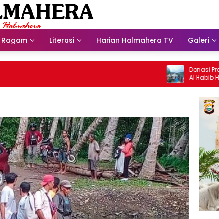
Ragam
Literasi
Harian Halmahera TV
Galeri
Donasi Presdir N
Al Habib Husein 