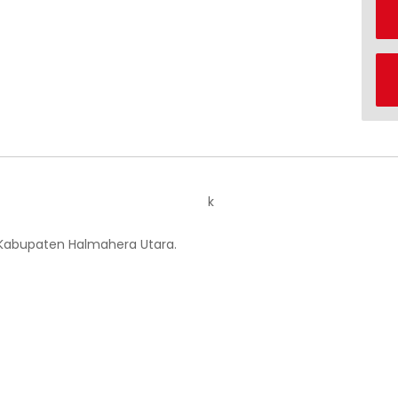
k
 Kabupaten Halmahera Utara.