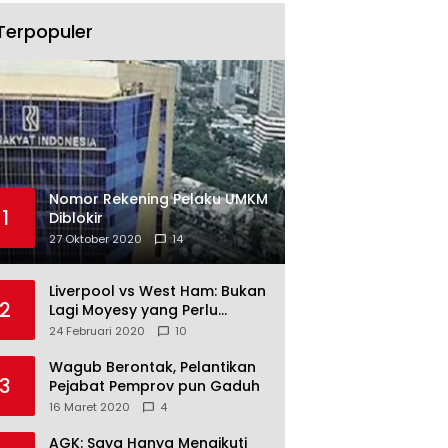
Terpopuler
Nomor Rekening Pelaku UMKM
1
Diblokir
27 Oktober 2020
14
Liverpool vs West Ham: Bukan
2
Lagi Moyesy yang Perlu
Ditakuti
24 Februari 2020
10
Wagub Berontak, Pelantikan
3
Pejabat Pemprov pun Gaduh
16 Maret 2020
4
AGK: Saya Hanya Mengikuti