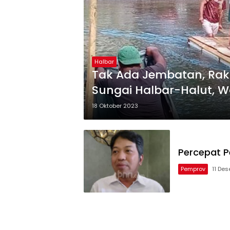
Halbar
Tak Ada Jembatan, Raki
Sungai Halbar-Halut, W
Pada Pemilu 2024 Nanti
18 Oktober 2023
Percepat P
Pemprov
11 De