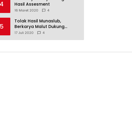
4
Hasil Assesment
16 Maret 2020
4
Tolak Hasil Munaslub,
5
Berkarya Malut Dukung
Tommy Soeharto
17 Juli 2020
4