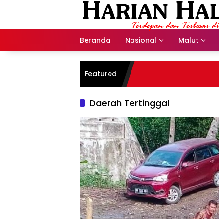
Langsung
ke
konten
Beranda
Nasional
Malut
Featured
Daerah Tertinggal