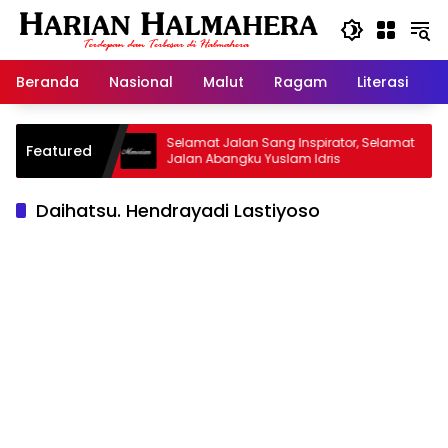
Langsung
ke
konten
Beranda
Nasional
Malut
Ragam
Literasi
H
d Warisan
Selamat Jalan Sang Inspirator, Selamat
Featured
Jalan Abangku Yuslam Idris
Daihatsu. Hendrayadi Lastiyoso