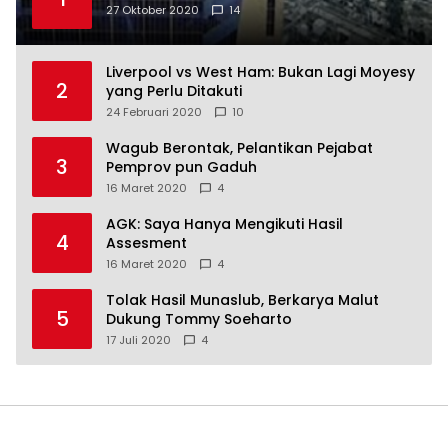
27 Oktober 2020
14
Liverpool vs West Ham: Bukan Lagi Moyesy
2
yang Perlu Ditakuti
24 Februari 2020
10
Wagub Berontak, Pelantikan Pejabat
3
Pemprov pun Gaduh
16 Maret 2020
4
AGK: Saya Hanya Mengikuti Hasil
4
Assesment
16 Maret 2020
4
Tolak Hasil Munaslub, Berkarya Malut
5
Dukung Tommy Soeharto
17 Juli 2020
4