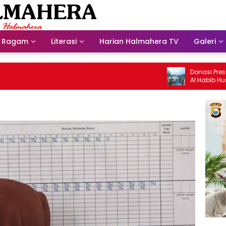
Ragam
Literasi
Harian Halmahera TV
Galeri
Donasi Presdir NHM U
Al Habib Husein Alba