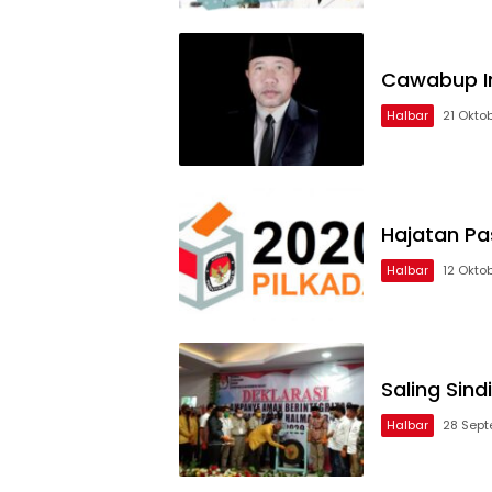
Cawabup Imr
Halbar
21 Okto
Hajatan Pa
Halbar
12 Okto
Saling Sin
Halbar
28 Sep