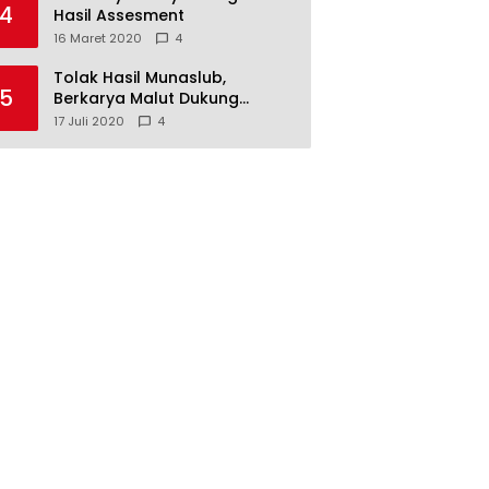
4
Hasil Assesment
16 Maret 2020
4
Tolak Hasil Munaslub,
5
Berkarya Malut Dukung
Tommy Soeharto
17 Juli 2020
4