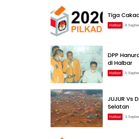
Tiga Cakada
Halbar
8 Sept
DPP Hanura
di Halbar
Halbar
5 Sept
JUJUR Vs D
Selatan
Halbar
3 Sept