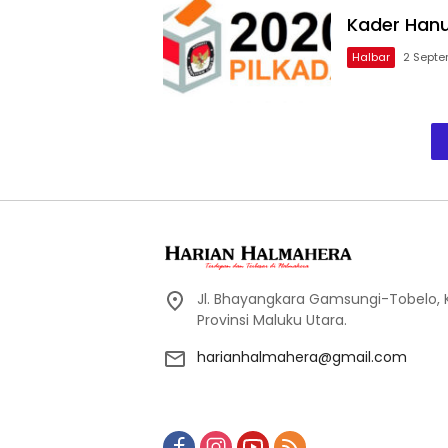
Kader Hanu
Halbar
2 Sept
Jl. Bhayangkara Gamsungi-Tobelo,
Provinsi Maluku Utara.
harianhalmahera@gmail.com