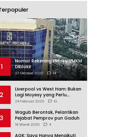
Terpopuler
Nomor Rekening Pelaku UMKM
1
Diblokir
27 Oktober 2020
14
Liverpool vs West Ham: Bukan
2
Lagi Moyesy yang Perlu
Ditakuti
24 Februari 2020
10
Wagub Berontak, Pelantikan
3
Pejabat Pemprov pun Gaduh
16 Maret 2020
4
AGK: Saya Hanya Mengikuti