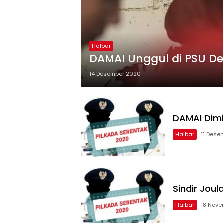
Halbar
DAMAI Unggul di PSU D
14 Desember 2020
DAMAI Dimi
Halbar
11 Dese
Sindir Jou
Halbar
18 Nov