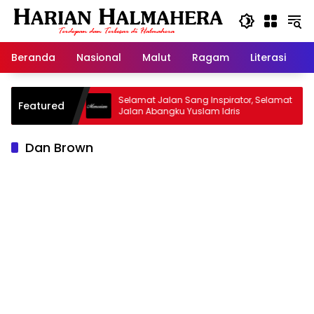
Langsung
ke
konten
Beranda
Nasional
Malut
Ragam
Literasi
H
d Warisan
Selamat Jalan Sang Inspirator, Selamat
Featured
Jalan Abangku Yuslam Idris
Dan Brown