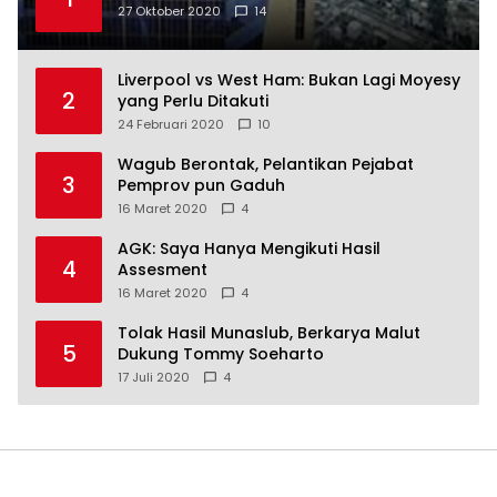
27 Oktober 2020
14
Liverpool vs West Ham: Bukan Lagi Moyesy
2
yang Perlu Ditakuti
24 Februari 2020
10
Wagub Berontak, Pelantikan Pejabat
3
Pemprov pun Gaduh
16 Maret 2020
4
AGK: Saya Hanya Mengikuti Hasil
4
Assesment
16 Maret 2020
4
Tolak Hasil Munaslub, Berkarya Malut
5
Dukung Tommy Soeharto
17 Juli 2020
4