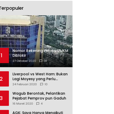
Terpopuler
Nomor Rekening Pelaku UMKM
1
Diblokir
27 Oktober 2020
14
Liverpool vs West Ham: Bukan
2
Lagi Moyesy yang Perlu
Ditakuti
24 Februari 2020
10
Wagub Berontak, Pelantikan
3
Pejabat Pemprov pun Gaduh
16 Maret 2020
4
AGK: Saya Hanya Mengikuti