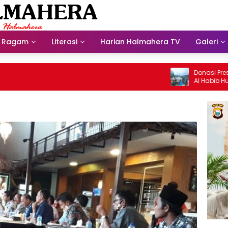
Ragam
Literasi
Harian Halmahera TV
Galeri
Donasi Presdir NH
Al Habib Husein A