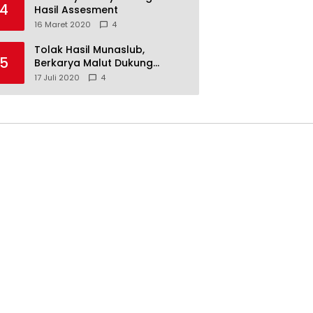
4
Hasil Assesment
16 Maret 2020
4
Tolak Hasil Munaslub,
5
Berkarya Malut Dukung
Tommy Soeharto
17 Juli 2020
4