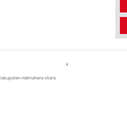
k
 Kabupaten Halmahera Utara.