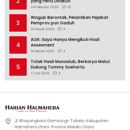
2
yang Perlu Ditakuti
24 Februari 2020
10
Wagub Berontak, Pelantikan Pejabat
3
Pemprov pun Gaduh
16 Maret 2020
4
AGK: Saya Hanya Mengikuti Hasil
4
Assesment
16 Maret 2020
4
Tolak Hasil Munaslub, Berkarya Malut
5
Dukung Tommy Soeharto
17 Juli 2020
4
Jl. Bhayangkara Gamsungi-Tobelo, Kabupaten
Halmahera Utara. Provinsi Maluku Utara.