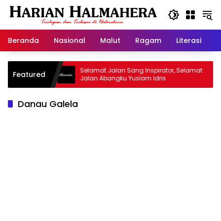
Langsung
ke
konten
Beranda
Nasional
Malut
Ragam
Literasi
H
 Warisan
Selamat Jalan Sang Inspirator, Selamat
K
Featured
Jalan Abangku Yuslam Idris
M
Danau Galela