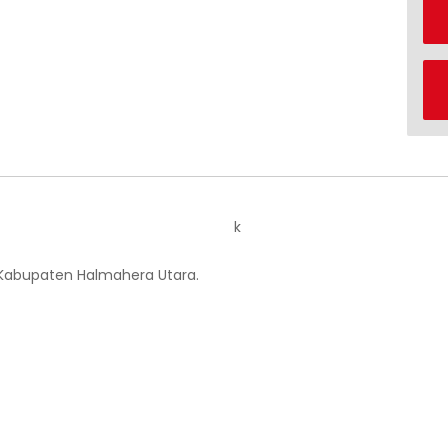
k
 Kabupaten Halmahera Utara.