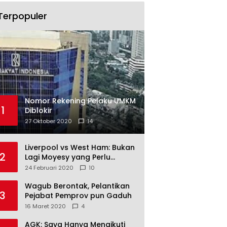
Terpopuler
Nomor Rekening Pelaku UMKM
1
Diblokir
27 Oktober 2020
14
Liverpool vs West Ham: Bukan
2
Lagi Moyesy yang Perlu
Ditakuti
24 Februari 2020
10
Wagub Berontak, Pelantikan
3
Pejabat Pemprov pun Gaduh
16 Maret 2020
4
AGK: Saya Hanya Mengikuti