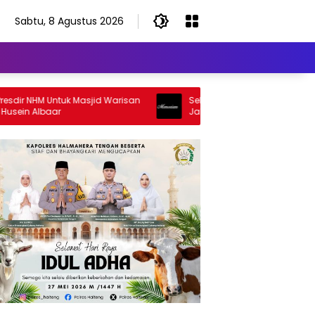
Sabtu, 8 Agustus 2026
 NHM Untuk Masjid Warisan
Selamat Jalan Sang Inspirator, Se
n Albaar
Jalan Abangku Yuslam Idris