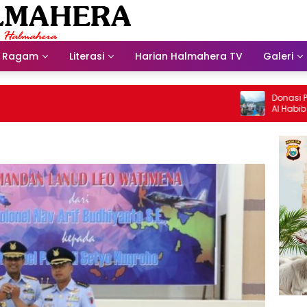
Ragam
Literasi
Harian Halmahera TV
Galeri
Donasi Presdir
Al Habib Husei