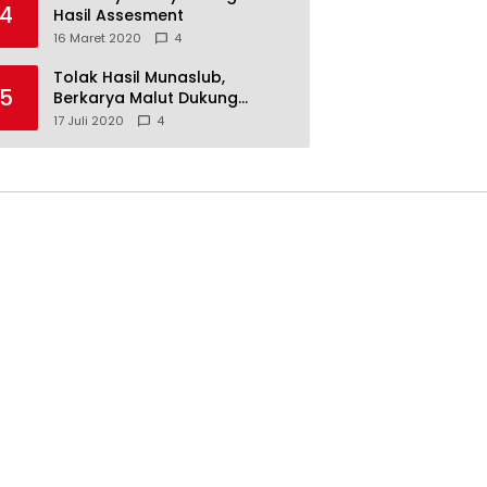
4
Hasil Assesment
16 Maret 2020
4
Tolak Hasil Munaslub,
5
Berkarya Malut Dukung
Tommy Soeharto
17 Juli 2020
4