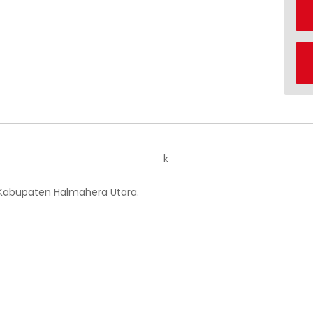
k
 Kabupaten Halmahera Utara.