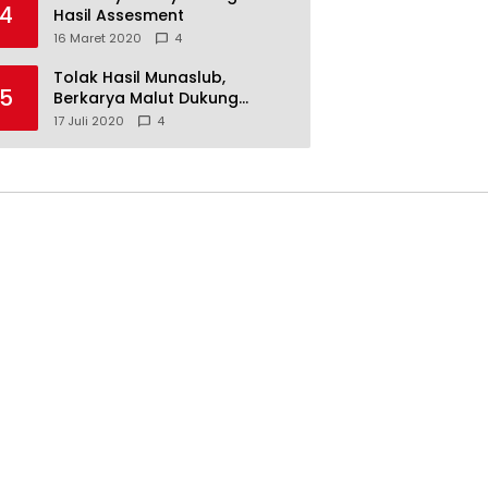
4
Hasil Assesment
16 Maret 2020
4
Tolak Hasil Munaslub,
5
Berkarya Malut Dukung
Tommy Soeharto
17 Juli 2020
4