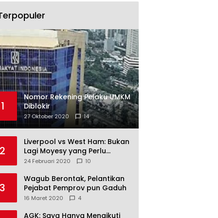
Terpopuler
Nomor Rekening Pelaku UMKM
1
Diblokir
27 Oktober 2020
14
Liverpool vs West Ham: Bukan
2
Lagi Moyesy yang Perlu
Ditakuti
24 Februari 2020
10
Wagub Berontak, Pelantikan
3
Pejabat Pemprov pun Gaduh
16 Maret 2020
4
AGK: Saya Hanya Mengikuti