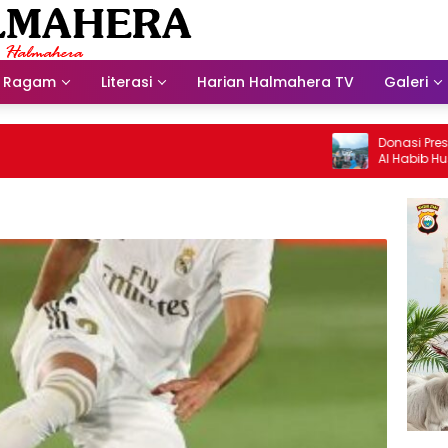
Ragam
Literasi
Harian Halmahera TV
Galeri
Donasi Presdir N
Al Habib Husein A