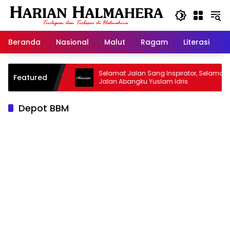
Langsung
ke
konten
Beranda
Nasional
Malut
Ragam
Literasi
H
asjid Warisan
Selamat Jalan Sang Inspirator, Selamat
Featured
Jalan Abangku Yuslam Idris
Depot BBM