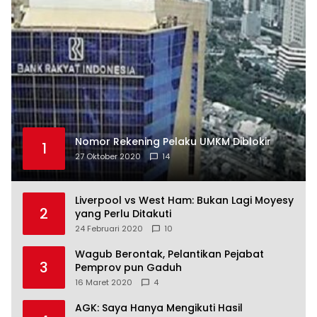
Nomor Rekening Pelaku UMKM Diblokir
1
27 Oktober 2020
14
Liverpool vs West Ham: Bukan Lagi Moyesy
2
yang Perlu Ditakuti
24 Februari 2020
10
Wagub Berontak, Pelantikan Pejabat
3
Pemprov pun Gaduh
16 Maret 2020
4
AGK: Saya Hanya Mengikuti Hasil