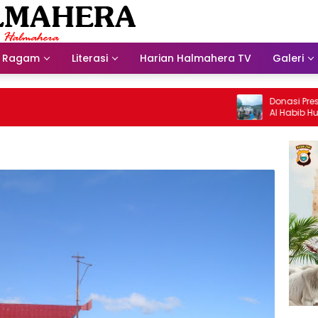
Ragam
Literasi
Harian Halmahera TV
Galeri
Donasi Presdir NH
Al Habib Husein A