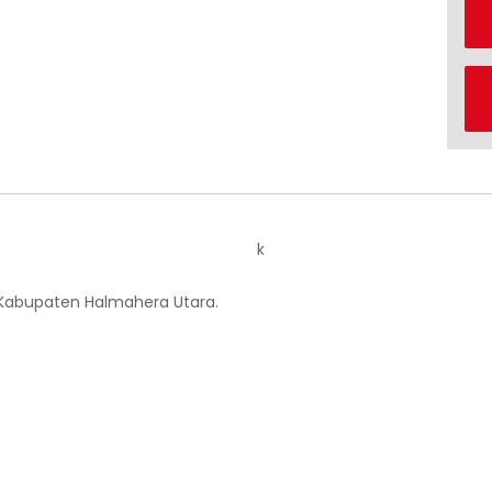
k
 Kabupaten Halmahera Utara.