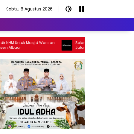
Sabtu, 8 Agustus 2026
M Untuk Masjid Warisan
Selamat Jalan Sang Inspirator, Selam
lbaar
Jalan Abangku Yuslam Idris