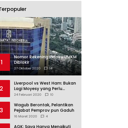
Terpopuler
Nomor Rekening Pelaku UMKM
1
Diblokir
27 Oktober 2020
14
Liverpool vs West Ham: Bukan
2
Lagi Moyesy yang Perlu
Ditakuti
24 Februari 2020
10
Wagub Berontak, Pelantikan
3
Pejabat Pemprov pun Gaduh
16 Maret 2020
4
AGK: Saya Hanya Mengikuti