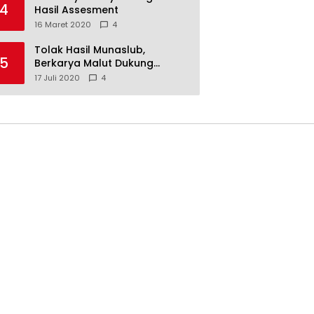
4
Hasil Assesment
16 Maret 2020
4
Tolak Hasil Munaslub,
5
Berkarya Malut Dukung
Tommy Soeharto
17 Juli 2020
4