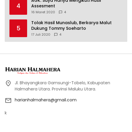
AGK: Saya Hanya Mengikuti Hasil
4
Assesment
16 Maret 2020
4
Tolak Hasil Munaslub, Berkarya Malut
5
Dukung Tommy Soeharto
17 Juli 2020
4
Jl. Bhayangkara Gamsungi-Tobelo, Kabupaten
Halmahera Utara. Provinsi Maluku Utara.
harianhalmahera@gmail.com
k