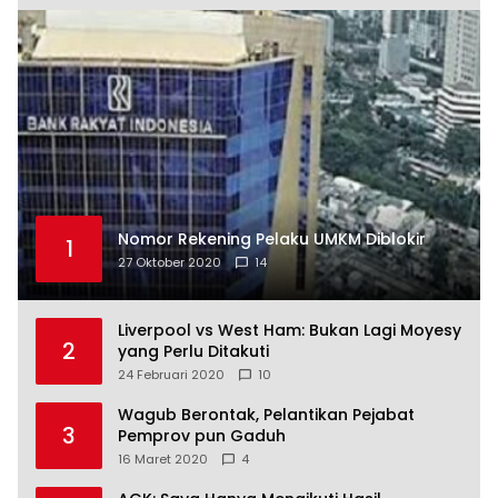
Nomor Rekening Pelaku UMKM Diblokir
1
27 Oktober 2020
14
Liverpool vs West Ham: Bukan Lagi Moyesy
2
yang Perlu Ditakuti
24 Februari 2020
10
Wagub Berontak, Pelantikan Pejabat
3
Pemprov pun Gaduh
16 Maret 2020
4