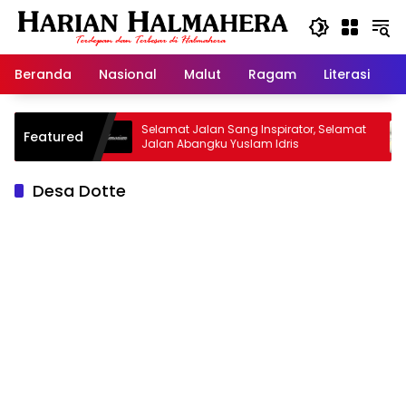
Langsung
ke
konten
Beranda
Nasional
Malut
Ragam
Literasi
H
Warisan
Selamat Jalan Sang Inspirator, Selamat
Ki
Featured
Jalan Abangku Yuslam Idris
Me
Desa Dotte