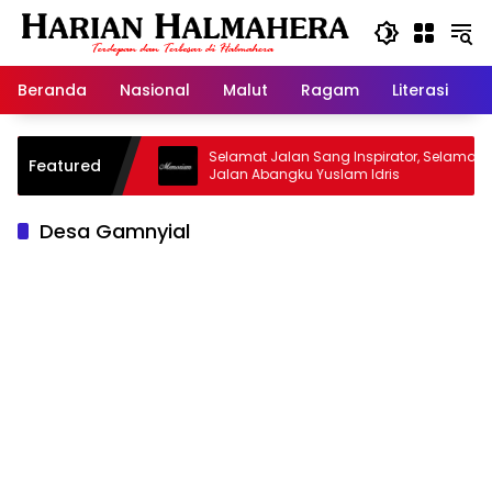
Langsung
ke
konten
Beranda
Nasional
Malut
Ragam
Literasi
H
sjid Warisan
Selamat Jalan Sang Inspirator, Selamat
Featured
Jalan Abangku Yuslam Idris
Desa Gamnyial