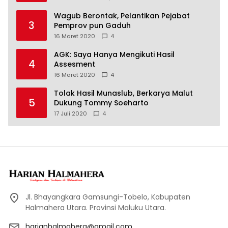
Wagub Berontak, Pelantikan Pejabat
3
Pemprov pun Gaduh
16 Maret 2020
4
AGK: Saya Hanya Mengikuti Hasil
4
Assesment
16 Maret 2020
4
Tolak Hasil Munaslub, Berkarya Malut
5
Dukung Tommy Soeharto
17 Juli 2020
4
Jl. Bhayangkara Gamsungi-Tobelo, Kabupaten
Halmahera Utara. Provinsi Maluku Utara.
harianhalmahera@gmail.com