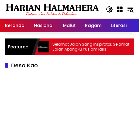
Langsung
ke
konten
Beranda
Nasional
Malut
Ragam
Literasi
H
d Warisan
Selamat Jalan Sang Inspirator, Selamat
Featured
Jalan Abangku Yuslam Idris
Desa Kao