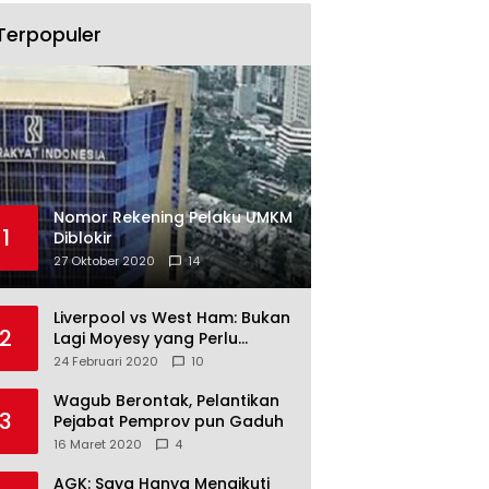
Terpopuler
Nomor Rekening Pelaku UMKM
1
Diblokir
27 Oktober 2020
14
Liverpool vs West Ham: Bukan
2
Lagi Moyesy yang Perlu
Ditakuti
24 Februari 2020
10
Wagub Berontak, Pelantikan
3
Pejabat Pemprov pun Gaduh
16 Maret 2020
4
AGK: Saya Hanya Mengikuti