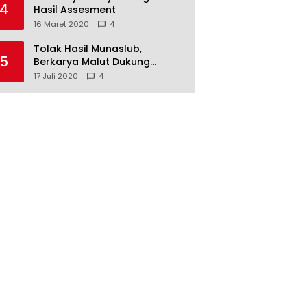
4
Hasil Assesment
16 Maret 2020
4
Tolak Hasil Munaslub,
5
Berkarya Malut Dukung
Tommy Soeharto
17 Juli 2020
4