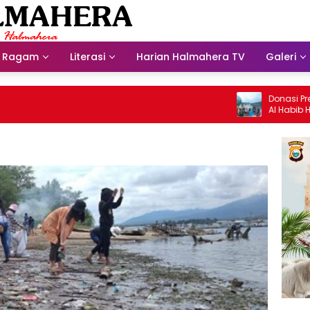
Ragam
Literasi
Harian Halmahera TV
Galeri
Donasi Presdir 
Al Habib Husein 