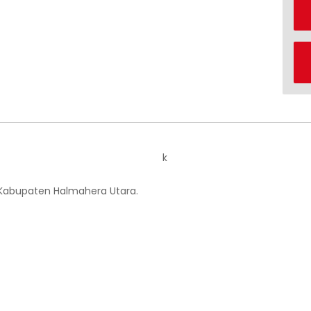
k
 Kabupaten Halmahera Utara.