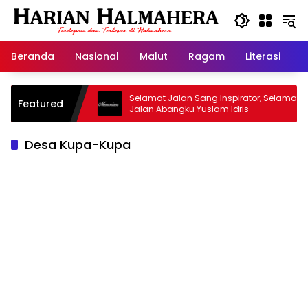
Langsung
ke
konten
Beranda
Nasional
Malut
Ragam
Literasi
H
sjid Warisan
Selamat Jalan Sang Inspirator, Selamat
Featured
Jalan Abangku Yuslam Idris
Desa Kupa-Kupa