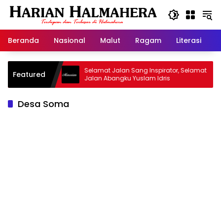
Langsung
ke
konten
Beranda
Nasional
Malut
Ragam
Literasi
H
d Warisan
Selamat Jalan Sang Inspirator, Selamat
Featured
Jalan Abangku Yuslam Idris
Desa Soma