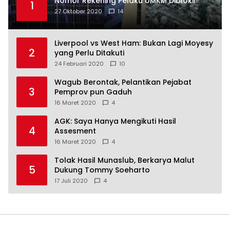
Nomor Rekening Pelaku UMKM Diblokir
1
27 Oktober 2020
14
Liverpool vs West Ham: Bukan Lagi Moyesy
2
yang Perlu Ditakuti
24 Februari 2020
10
Wagub Berontak, Pelantikan Pejabat
3
Pemprov pun Gaduh
16 Maret 2020
4
AGK: Saya Hanya Mengikuti Hasil
4
Assesment
16 Maret 2020
4
Tolak Hasil Munaslub, Berkarya Malut
5
Dukung Tommy Soeharto
17 Juli 2020
4