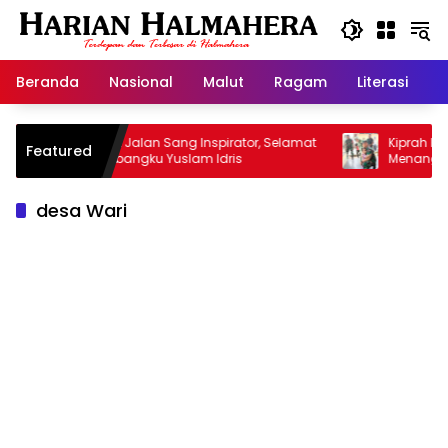
Langsung
ke
konten
Beranda
Nasional
Malut
Ragam
Literasi
H
Selamat Jalan Sang Inspirator, Selamat
Kiprah Korem 15
Featured
Jalan Abangku Yuslam Idris
Menangani Stunt
desa Wari