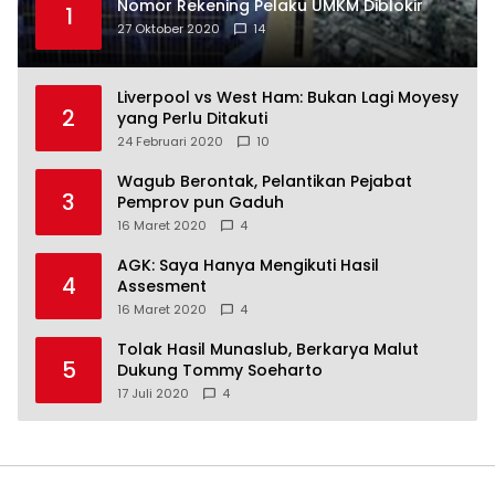
Nomor Rekening Pelaku UMKM Diblokir
1
27 Oktober 2020
14
Liverpool vs West Ham: Bukan Lagi Moyesy
2
yang Perlu Ditakuti
24 Februari 2020
10
Wagub Berontak, Pelantikan Pejabat
3
Pemprov pun Gaduh
16 Maret 2020
4
AGK: Saya Hanya Mengikuti Hasil
4
Assesment
16 Maret 2020
4
Tolak Hasil Munaslub, Berkarya Malut
5
Dukung Tommy Soeharto
17 Juli 2020
4