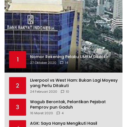
Nomor Rekening Pelaku UMKM Diblokir
1
27 Oktober 2020
14
Liverpool vs West Ham: Bukan Lagi Moyesy
2
yang Perlu Ditakuti
24 Februari 2020
10
Wagub Berontak, Pelantikan Pejabat
3
Pemprov pun Gaduh
16 Maret 2020
4
AGK: Saya Hanya Mengikuti Hasil