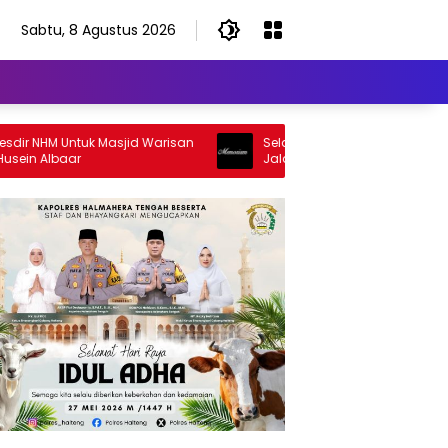
Sabtu, 8 Agustus 2026
 NHM Untuk Masjid Warisan
Selamat Jalan Sang Inspirator, Se
n Albaar
Jalan Abangku Yuslam Idris