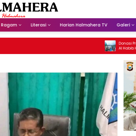
Ragam
Literasi
Harian Halmahera TV
Galeri
Donasi Presdir
Al Habib Husei