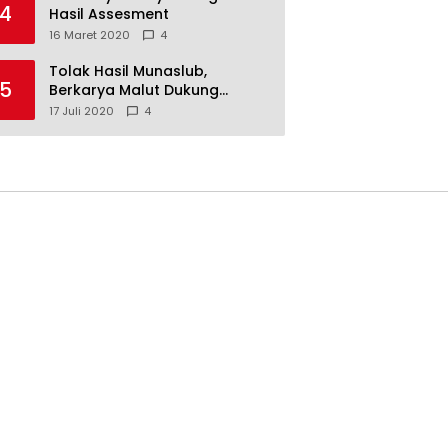
4
Hasil Assesment
16 Maret 2020
4
Tolak Hasil Munaslub,
5
Berkarya Malut Dukung
Tommy Soeharto
17 Juli 2020
4