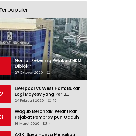
Terpopuler
Nomor Rekening Pelaku UMKM
1
Diblokir
27 Oktober 2020
14
Liverpool vs West Ham: Bukan
2
Lagi Moyesy yang Perlu
Ditakuti
24 Februari 2020
10
Wagub Berontak, Pelantikan
3
Pejabat Pemprov pun Gaduh
16 Maret 2020
4
AGK: Saya Hanya Mengikuti