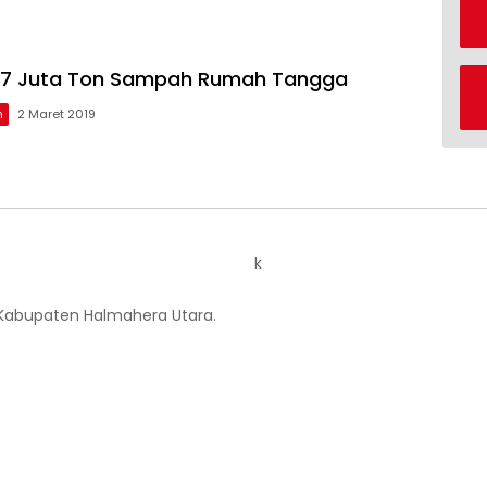
,57 Juta Ton Sampah Rumah Tangga
n
2 Maret 2019
k
 Kabupaten Halmahera Utara.