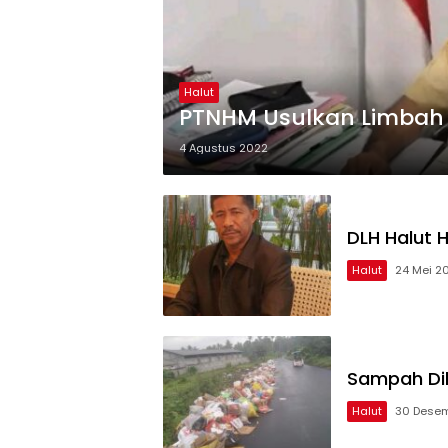
Halut
PTNHM Usulkan Limbah B
4 Agustus 2022
DLH Halut 
Halut
24 Mei 2
Sampah Dib
Halut
30 Dese