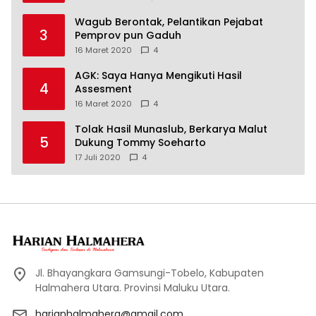
Wagub Berontak, Pelantikan Pejabat
3
Pemprov pun Gaduh
16 Maret 2020
4
AGK: Saya Hanya Mengikuti Hasil
4
Assesment
16 Maret 2020
4
Tolak Hasil Munaslub, Berkarya Malut
5
Dukung Tommy Soeharto
17 Juli 2020
4
Jl. Bhayangkara Gamsungi-Tobelo, Kabupaten
Halmahera Utara. Provinsi Maluku Utara.
harianhalmahera@gmail.com