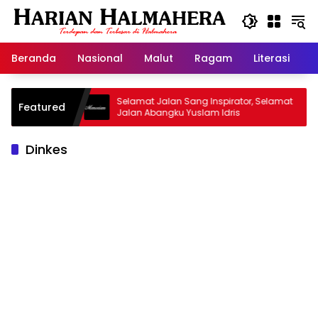
Langsung
ke
konten
Beranda
Nasional
Malut
Ragam
Literasi
H
id Warisan
Selamat Jalan Sang Inspirator, Selamat
Featured
Jalan Abangku Yuslam Idris
Dinkes