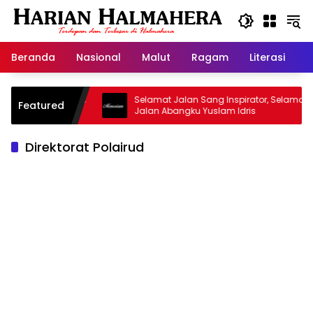
Langsung
ke
konten
Beranda
Nasional
Malut
Ragam
Literasi
H
sjid Warisan
Selamat Jalan Sang Inspirator, Selamat
Featured
Jalan Abangku Yuslam Idris
Direktorat Polairud