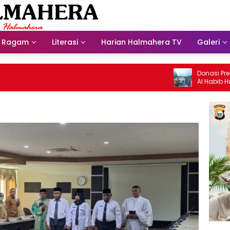
Ragam
Literasi
Harian Halmahera TV
Galeri
Donasi Presdir N
Al Habib Husein 