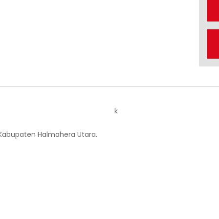
k
 Kabupaten Halmahera Utara.