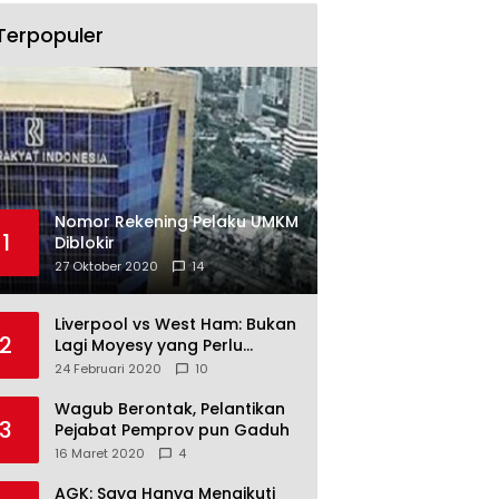
Terpopuler
Nomor Rekening Pelaku UMKM
1
Diblokir
27 Oktober 2020
14
Liverpool vs West Ham: Bukan
2
Lagi Moyesy yang Perlu
Ditakuti
24 Februari 2020
10
Wagub Berontak, Pelantikan
3
Pejabat Pemprov pun Gaduh
16 Maret 2020
4
AGK: Saya Hanya Mengikuti