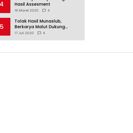
4
Hasil Assesment
16 Maret 2020
4
Tolak Hasil Munaslub,
5
Berkarya Malut Dukung
Tommy Soeharto
17 Juli 2020
4